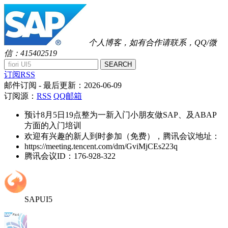
个人博客，如有合作请联系，QQ/微
信：415402519
SEARCH
订阅RSS
邮件订阅
- 最后更新：
2026-06-09
订阅源：
RSS
QQ邮箱
预计8月5日19点整为一新入门小朋友做SAP、及ABAP
方面的入门培训
欢迎有兴趣的新人到时参加（免费），腾讯会议地址：
https://meeting.tencent.com/dm/GviMjCEs223q
腾讯会议ID：176-928-322
SAPUI5