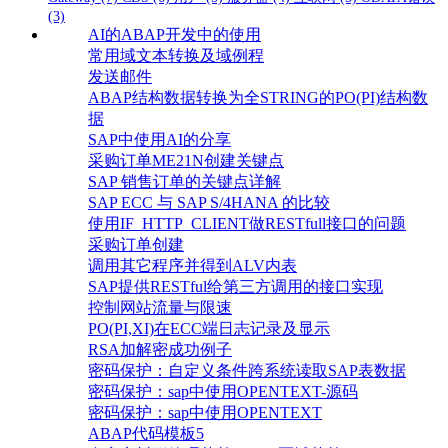
(3)
AI的ABAP开发中的使用
常用域文本转换及域例程
发送邮件
ABAP结构数据转换为全STRING的PO(PI)结构数
据
SAP中使用AI的分享
采购订单ME21N创建关键点
SAP 销售订单的关键点详解
SAP ECC 与 SAP S/4HANA 的比较
使用IF_HTTP_CLIENT做RESTfull接口的问题
采购订单创建
调用其它程序并得到ALV内表
SAP提供RESTful给第三方调用的接口实现
控制网站流量与限速
PO(PI,XI)在ECC端日志记录及显示
RSA加解密成功例子
密码保护：自定义条件跨系统读取SAP表数据
密码保护：sap中使用OPENTEXT-源码
密码保护：sap中使用OPENTEXT
ABAP代码模板5