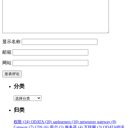
显示名称
邮箱
网站
分类
分
类
归类
权限
(24)
ODATA
(20)
saplearners
(10)
netweaver gateway
(8)
Gateway
(7)
CDS
(6)
用户
(5)
服务器
(4)
互联网
(3)
ODATA错误