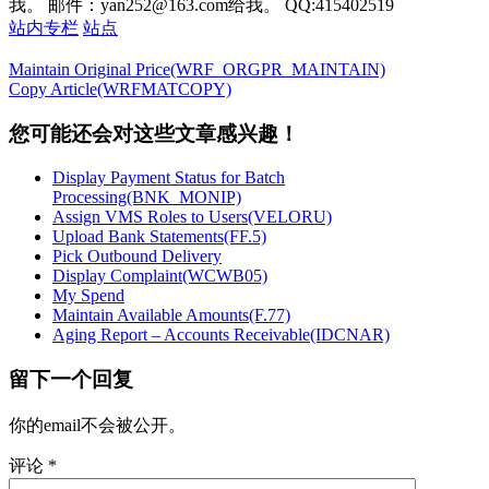
我。 邮件：yan252@163.com给我。 QQ:415402519
站内专栏
站点
Maintain Original Price(WRF_ORGPR_MAINTAIN)
Copy Article(WRFMATCOPY)
您可能还会对这些文章感兴趣！
Display Payment Status for Batch
Processing(BNK_MONIP)
Assign VMS Roles to Users(VELORU)
Upload Bank Statements(FF.5)
Pick Outbound Delivery
Display Complaint(WCWB05)
My Spend
Maintain Available Amounts(F.77)
Aging Report – Accounts Receivable(IDCNAR)
留下一个回复
你的email不会被公开。
评论
*