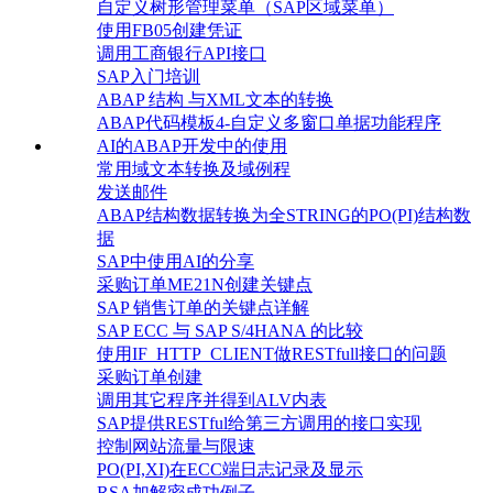
自定义树形管理菜单（SAP区域菜单）
使用FB05创建凭证
调用工商银行API接口
SAP入门培训
ABAP 结构 与XML文本的转换
ABAP代码模板4-自定义多窗口单据功能程序
AI的ABAP开发中的使用
常用域文本转换及域例程
发送邮件
ABAP结构数据转换为全STRING的PO(PI)结构数
据
SAP中使用AI的分享
采购订单ME21N创建关键点
SAP 销售订单的关键点详解
SAP ECC 与 SAP S/4HANA 的比较
使用IF_HTTP_CLIENT做RESTfull接口的问题
采购订单创建
调用其它程序并得到ALV内表
SAP提供RESTful给第三方调用的接口实现
控制网站流量与限速
PO(PI,XI)在ECC端日志记录及显示
RSA加解密成功例子