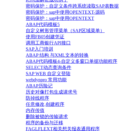
密码保护：自定义条件跨系统读取SAP表数据
密码保护：sap中使用OPENTEXT-源码
密码保护：sap中使用OPENTEXT
ABAP代码模板5
自定义树形管理菜单（SAP区域菜单）
使用FB05创建凭证
调用工商银行API接口
SAP入门培训
ABAP 结构 与XML文本的转换
ABAP代码模板4-自定义多窗口单据功能程序
SELECT动态查询条件
SAP WEB 自定义登陆
webdynpro 常用功能
ABAP历险记
历史对像打包生成请求号
防掉线程序
任意修改,创建程序
内存传值
删除被锁的传输请求
程序的备份与迁移
FAGLFLEXT相关想关报表通用程序