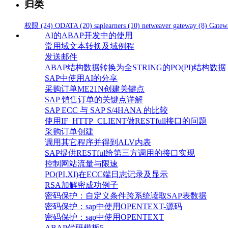
归类
权限
(24)
ODATA
(20)
saplearners
(10)
netweaver gateway
(8)
Gatew
AI的ABAP开发中的使用
常用域文本转换及域例程
发送邮件
ABAP结构数据转换为全STRING的PO(PI)结构数据
SAP中使用AI的分享
采购订单ME21N创建关键点
SAP 销售订单的关键点详解
SAP ECC 与 SAP S/4HANA 的比较
使用IF_HTTP_CLIENT做RESTfull接口的问题
采购订单创建
调用其它程序并得到ALV内表
SAP提供RESTful给第三方调用的接口实现
控制网站流量与限速
PO(PI,XI)在ECC端日志记录及显示
RSA加解密成功例子
密码保护：自定义条件跨系统读取SAP表数据
密码保护：sap中使用OPENTEXT-源码
密码保护：sap中使用OPENTEXT
ABAP代码模板5