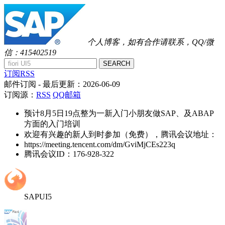
个人博客，如有合作请联系，QQ/微
信：415402519
SEARCH
订阅RSS
邮件订阅
- 最后更新：
2026-06-09
订阅源：
RSS
QQ邮箱
预计8月5日19点整为一新入门小朋友做SAP、及ABAP
方面的入门培训
欢迎有兴趣的新人到时参加（免费），腾讯会议地址：
https://meeting.tencent.com/dm/GviMjCEs223q
腾讯会议ID：176-928-322
SAPUI5