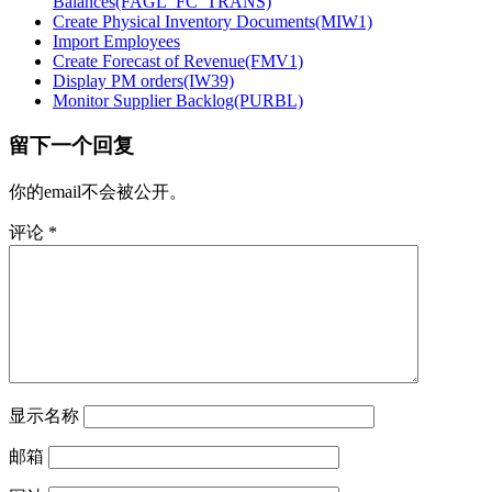
Balances(FAGL_FC_TRANS)
Create Physical Inventory Documents(MIW1)
Import Employees
Create Forecast of Revenue(FMV1)
Display PM orders(IW39)
Monitor Supplier Backlog(PURBL)
留下一个回复
你的email不会被公开。
评论
*
显示名称
邮箱