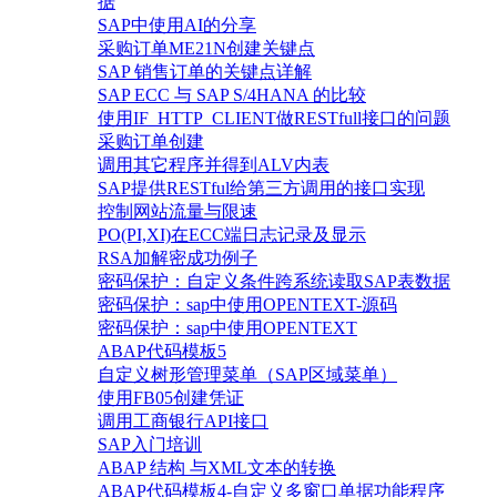
据
SAP中使用AI的分享
采购订单ME21N创建关键点
SAP 销售订单的关键点详解
SAP ECC 与 SAP S/4HANA 的比较
使用IF_HTTP_CLIENT做RESTfull接口的问题
采购订单创建
调用其它程序并得到ALV内表
SAP提供RESTful给第三方调用的接口实现
控制网站流量与限速
PO(PI,XI)在ECC端日志记录及显示
RSA加解密成功例子
密码保护：自定义条件跨系统读取SAP表数据
密码保护：sap中使用OPENTEXT-源码
密码保护：sap中使用OPENTEXT
ABAP代码模板5
自定义树形管理菜单（SAP区域菜单）
使用FB05创建凭证
调用工商银行API接口
SAP入门培训
ABAP 结构 与XML文本的转换
ABAP代码模板4-自定义多窗口单据功能程序