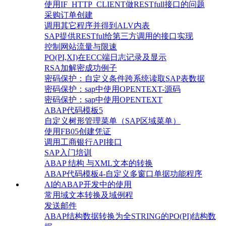
使用IF_HTTP_CLIENT做RESTfull接口的问题
采购订单创建
调用其它程序并得到ALV内表
SAP提供RESTful给第三方调用的接口实现
控制网站流量与限速
PO(PI,XI)在ECC端日志记录及显示
RSA加解密成功例子
密码保护：自定义条件跨系统读取SAP表数据
密码保护：sap中使用OPENTEXT-源码
密码保护：sap中使用OPENTEXT
ABAP代码模板5
自定义树形管理菜单（SAP区域菜单）
使用FB05创建凭证
调用工商银行API接口
SAP入门培训
ABAP 结构 与XML文本的转换
ABAP代码模板4-自定义多窗口单据功能程序
AI的ABAP开发中的使用
常用域文本转换及域例程
发送邮件
ABAP结构数据转换为全STRING的PO(PI)结构数