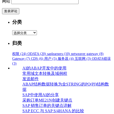
网站
分类
分
类
归类
权限
(24)
ODATA
(20)
saplearners
(10)
netweaver gateway
(8)
Gateway
(7)
CDS
(6)
用户
(5)
服务器
(4)
互联网
(3)
ODATA错误
(3)
AI的ABAP开发中的使用
常用域文本转换及域例程
发送邮件
ABAP结构数据转换为全STRING的PO(PI)结构数
据
SAP中使用AI的分享
采购订单ME21N创建关键点
SAP 销售订单的关键点详解
SAP ECC 与 SAP S/4HANA 的比较