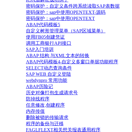
密码保护：自定义条件跨系统读取SAP表数据
密码保护：sap中使用OPENTEXT-源码
密码保护：sap中使用OPENTEXT
ABAP代码模板5
自定义树形管理菜单（SAP区域菜单）
使用FB05创建凭证
调用工商银行API接口
SAP入门培训
ABAP 结构 与XML文本的转换
ABAP代码模板4-自定义多窗口单据功能程序
SELECT动态查询条件
SAP WEB 自定义登陆
webdynpro 常用功能
ABAP历险记
历史对像打包生成请求号
防掉线程序
任意修改,创建程序
内存传值
删除被锁的传输请求
程序的备份与迁移
FAGLFLEXT相关想关报表通用程序