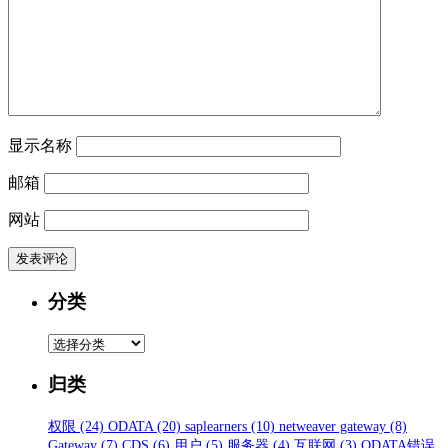
显示名称
邮箱
网站
分类
分
类
归类
权限
(24)
ODATA
(20)
saplearners
(10)
netweaver gateway
(8)
Gateway
(7)
CDS
(6)
用户
(5)
服务器
(4)
互联网
(3)
ODATA错误