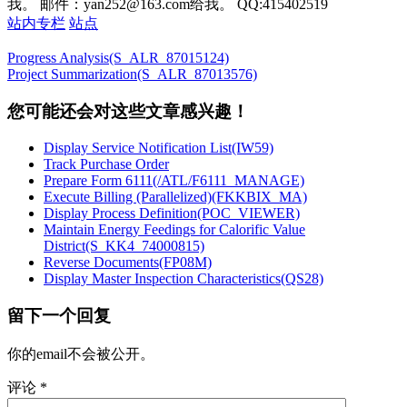
我。 邮件：yan252@163.com给我。 QQ:415402519
站内专栏
站点
Progress Analysis(S_ALR_87015124)
Project Summarization(S_ALR_87013576)
您可能还会对这些文章感兴趣！
Display Service Notification List(IW59)
Track Purchase Order
Prepare Form 6111(/ATL/F6111_MANAGE)
Execute Billing (Parallelized)(FKKBIX_MA)
Display Process Definition(POC_VIEWER)
Maintain Energy Feedings for Calorific Value
District(S_KK4_74000815)
Reverse Documents(FP08M)
Display Master Inspection Characteristics(QS28)
留下一个回复
你的email不会被公开。
评论
*