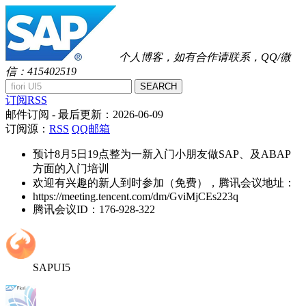
个人博客，如有合作请联系，QQ/微
信：415402519
SEARCH
订阅RSS
邮件订阅
- 最后更新：
2026-06-09
订阅源：
RSS
QQ邮箱
预计8月5日19点整为一新入门小朋友做SAP、及ABAP
方面的入门培训
欢迎有兴趣的新人到时参加（免费），腾讯会议地址：
https://meeting.tencent.com/dm/GviMjCEs223q
腾讯会议ID：176-928-322
SAPUI5