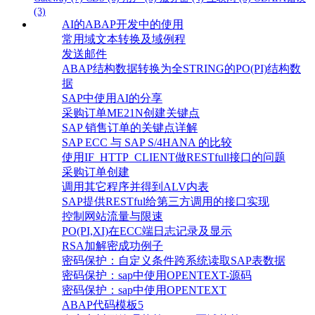
(3)
AI的ABAP开发中的使用
常用域文本转换及域例程
发送邮件
ABAP结构数据转换为全STRING的PO(PI)结构数
据
SAP中使用AI的分享
采购订单ME21N创建关键点
SAP 销售订单的关键点详解
SAP ECC 与 SAP S/4HANA 的比较
使用IF_HTTP_CLIENT做RESTfull接口的问题
采购订单创建
调用其它程序并得到ALV内表
SAP提供RESTful给第三方调用的接口实现
控制网站流量与限速
PO(PI,XI)在ECC端日志记录及显示
RSA加解密成功例子
密码保护：自定义条件跨系统读取SAP表数据
密码保护：sap中使用OPENTEXT-源码
密码保护：sap中使用OPENTEXT
ABAP代码模板5