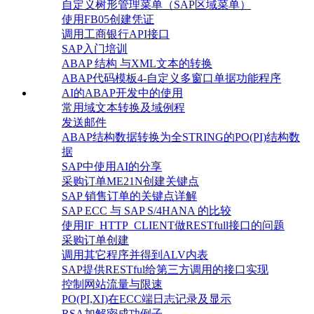
自定义树形管理菜单（SAP区域菜单）
使用FB05创建凭证
调用工商银行API接口
SAP入门培训
ABAP 结构 与XML文本的转换
ABAP代码模板4-自定义多窗口单据功能程序
AI的ABAP开发中的使用
常用域文本转换及域例程
发送邮件
ABAP结构数据转换为全STRING的PO(PI)结构数
据
SAP中使用AI的分享
采购订单ME21N创建关键点
SAP 销售订单的关键点详解
SAP ECC 与 SAP S/4HANA 的比较
使用IF_HTTP_CLIENT做RESTfull接口的问题
采购订单创建
调用其它程序并得到ALV内表
SAP提供RESTful给第三方调用的接口实现
控制网站流量与限速
PO(PI,XI)在ECC端日志记录及显示
RSA加解密成功例子