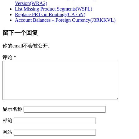
Version(WRA2)
List Missing Product Segments(WSPL)
Replace PRTs in Routings(CA75N)
Account Balances – Foreign Currency(J3RKKVL)
留下一个回复
你的email不会被公开。
评论
*
显示名称
邮箱
网站