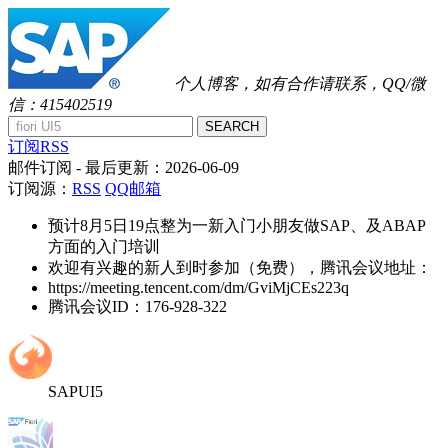
个人博客，如有合作请联系，QQ/微
信：415402519
SEARCH
订阅RSS
邮件订阅
- 最后更新：
2026-06-09
订阅源：
RSS
QQ邮箱
预计8月5日19点整为一新入门小朋友做SAP、及ABAP
方面的入门培训
欢迎有兴趣的新人到时参加（免费），腾讯会议地址：
https://meeting.tencent.com/dm/GviMjCEs223q
腾讯会议ID：176-928-322
SAPUI5