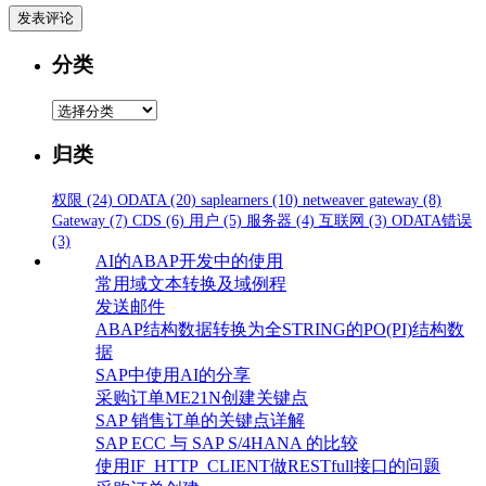
分类
分
类
归类
权限
(24)
ODATA
(20)
saplearners
(10)
netweaver gateway
(8)
Gateway
(7)
CDS
(6)
用户
(5)
服务器
(4)
互联网
(3)
ODATA错误
(3)
AI的ABAP开发中的使用
常用域文本转换及域例程
发送邮件
ABAP结构数据转换为全STRING的PO(PI)结构数
据
SAP中使用AI的分享
采购订单ME21N创建关键点
SAP 销售订单的关键点详解
SAP ECC 与 SAP S/4HANA 的比较
使用IF_HTTP_CLIENT做RESTfull接口的问题