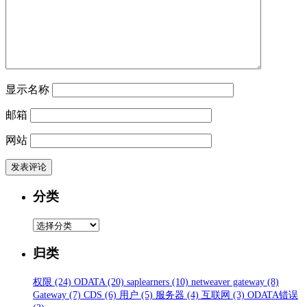
显示名称
邮箱
网站
分类
分
类
归类
权限
(24)
ODATA
(20)
saplearners
(10)
netweaver gateway
(8)
Gateway
(7)
CDS
(6)
用户
(5)
服务器
(4)
互联网
(3)
ODATA错误