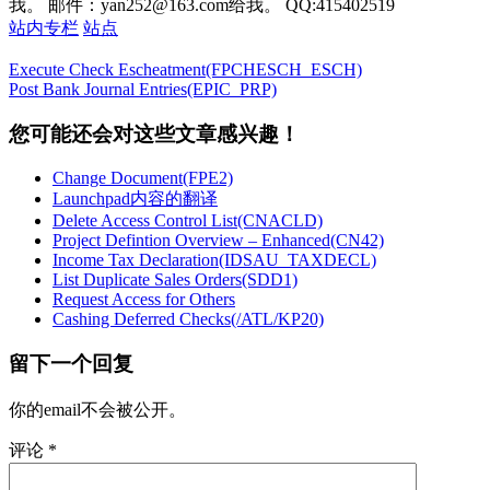
我。 邮件：yan252@163.com给我。 QQ:415402519
站内专栏
站点
Execute Check Escheatment(FPCHESCH_ESCH)
Post Bank Journal Entries(EPIC_PRP)
您可能还会对这些文章感兴趣！
Change Document(FPE2)
Launchpad内容的翻译
Delete Access Control List(CNACLD)
Project Defintion Overview – Enhanced(CN42)
Income Tax Declaration(IDSAU_TAXDECL)
List Duplicate Sales Orders(SDD1)
Request Access for Others
Cashing Deferred Checks(/ATL/KP20)
留下一个回复
你的email不会被公开。
评论
*