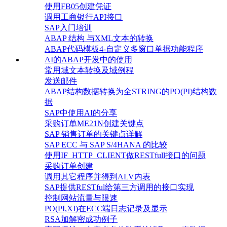
使用FB05创建凭证
调用工商银行API接口
SAP入门培训
ABAP 结构 与XML文本的转换
ABAP代码模板4-自定义多窗口单据功能程序
AI的ABAP开发中的使用
常用域文本转换及域例程
发送邮件
ABAP结构数据转换为全STRING的PO(PI)结构数
据
SAP中使用AI的分享
采购订单ME21N创建关键点
SAP 销售订单的关键点详解
SAP ECC 与 SAP S/4HANA 的比较
使用IF_HTTP_CLIENT做RESTfull接口的问题
采购订单创建
调用其它程序并得到ALV内表
SAP提供RESTful给第三方调用的接口实现
控制网站流量与限速
PO(PI,XI)在ECC端日志记录及显示
RSA加解密成功例子