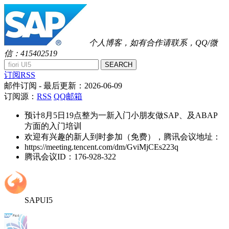
个人博客，如有合作请联系，QQ/微
信：415402519
SEARCH
订阅RSS
邮件订阅
- 最后更新：
2026-06-09
订阅源：
RSS
QQ邮箱
预计8月5日19点整为一新入门小朋友做SAP、及ABAP
方面的入门培训
欢迎有兴趣的新人到时参加（免费），腾讯会议地址：
https://meeting.tencent.com/dm/GviMjCEs223q
腾讯会议ID：176-928-322
SAPUI5