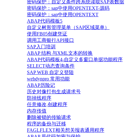
密码保护：自定义条件跨系统读取SAP表数据
密码保护：sap中使用OPENTEXT-源码
密码保护：sap中使用OPENTEXT
ABAP代码模板5
自定义树形管理菜单（SAP区域菜单）
使用FB05创建凭证
调用工商银行API接口
SAP入门培训
ABAP 结构 与XML文本的转换
ABAP代码模板4-自定义多窗口单据功能程序
SELECT动态查询条件
SAP WEB 自定义登陆
webdynpro 常用功能
ABAP历险记
历史对像打包生成请求号
防掉线程序
任意修改,创建程序
内存传值
删除被锁的传输请求
程序的备份与迁移
FAGLFLEXT相关想关报表通用程序
ABAP 原代码加密与保护