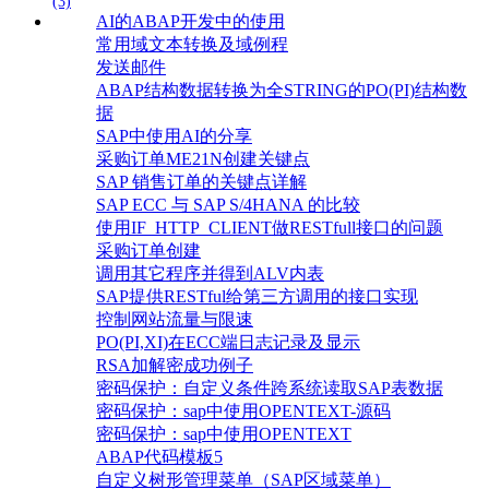
(3)
AI的ABAP开发中的使用
常用域文本转换及域例程
发送邮件
ABAP结构数据转换为全STRING的PO(PI)结构数
据
SAP中使用AI的分享
采购订单ME21N创建关键点
SAP 销售订单的关键点详解
SAP ECC 与 SAP S/4HANA 的比较
使用IF_HTTP_CLIENT做RESTfull接口的问题
采购订单创建
调用其它程序并得到ALV内表
SAP提供RESTful给第三方调用的接口实现
控制网站流量与限速
PO(PI,XI)在ECC端日志记录及显示
RSA加解密成功例子
密码保护：自定义条件跨系统读取SAP表数据
密码保护：sap中使用OPENTEXT-源码
密码保护：sap中使用OPENTEXT
ABAP代码模板5
自定义树形管理菜单（SAP区域菜单）