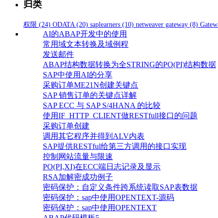
归类
权限
(24)
ODATA
(20)
saplearners
(10)
netweaver gateway
(8)
Gatew
AI的ABAP开发中的使用
常用域文本转换及域例程
发送邮件
ABAP结构数据转换为全STRING的PO(PI)结构数据
SAP中使用AI的分享
采购订单ME21N创建关键点
SAP 销售订单的关键点详解
SAP ECC 与 SAP S/4HANA 的比较
使用IF_HTTP_CLIENT做RESTfull接口的问题
采购订单创建
调用其它程序并得到ALV内表
SAP提供RESTful给第三方调用的接口实现
控制网站流量与限速
PO(PI,XI)在ECC端日志记录及显示
RSA加解密成功例子
密码保护：自定义条件跨系统读取SAP表数据
密码保护：sap中使用OPENTEXT-源码
密码保护：sap中使用OPENTEXT
ABAP代码模板5