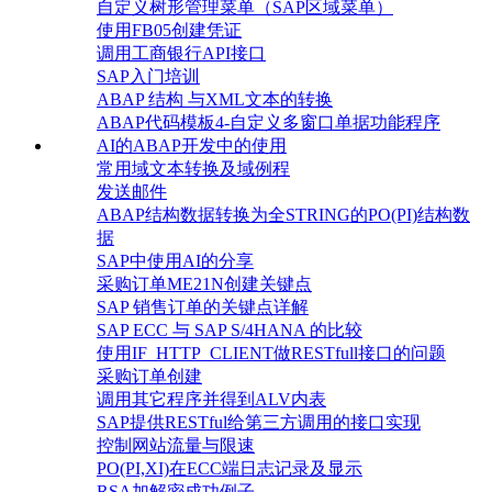
自定义树形管理菜单（SAP区域菜单）
使用FB05创建凭证
调用工商银行API接口
SAP入门培训
ABAP 结构 与XML文本的转换
ABAP代码模板4-自定义多窗口单据功能程序
AI的ABAP开发中的使用
常用域文本转换及域例程
发送邮件
ABAP结构数据转换为全STRING的PO(PI)结构数
据
SAP中使用AI的分享
采购订单ME21N创建关键点
SAP 销售订单的关键点详解
SAP ECC 与 SAP S/4HANA 的比较
使用IF_HTTP_CLIENT做RESTfull接口的问题
采购订单创建
调用其它程序并得到ALV内表
SAP提供RESTful给第三方调用的接口实现
控制网站流量与限速
PO(PI,XI)在ECC端日志记录及显示
RSA加解密成功例子