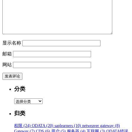
显示名称
邮箱
网站
分类
分
类
归类
权限
(24)
ODATA
(20)
saplearners
(10)
netweaver gateway
(8)
Gateway
(7)
CDS
(6)
用户
(5)
服务器
(4)
互联网
(3)
ODATA错误