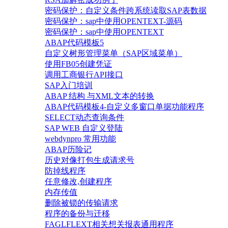
密码保护：自定义条件跨系统读取SAP表数据
密码保护：sap中使用OPENTEXT-源码
密码保护：sap中使用OPENTEXT
ABAP代码模板5
自定义树形管理菜单（SAP区域菜单）
使用FB05创建凭证
调用工商银行API接口
SAP入门培训
ABAP 结构 与XML文本的转换
ABAP代码模板4-自定义多窗口单据功能程序
SELECT动态查询条件
SAP WEB 自定义登陆
webdynpro 常用功能
ABAP历险记
历史对像打包生成请求号
防掉线程序
任意修改,创建程序
内存传值
删除被锁的传输请求
程序的备份与迁移
FAGLFLEXT相关想关报表通用程序