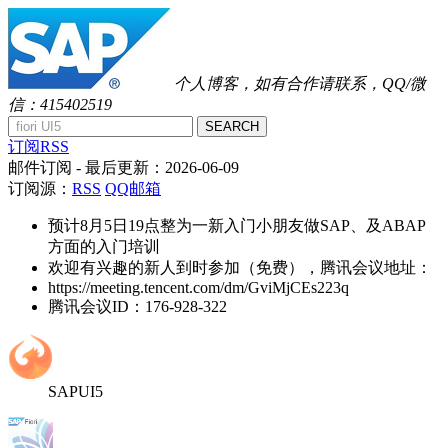
个人博客，如有合作请联系，QQ/微
信：415402519
SEARCH
订阅RSS
邮件订阅
- 最后更新：
2026-06-09
订阅源：
RSS
QQ邮箱
预计8月5日19点整为一新入门小朋友做SAP、及ABAP
方面的入门培训
欢迎有兴趣的新人到时参加（免费），腾讯会议地址：
https://meeting.tencent.com/dm/GviMjCEs223q
腾讯会议ID：176-928-322
SAPUI5