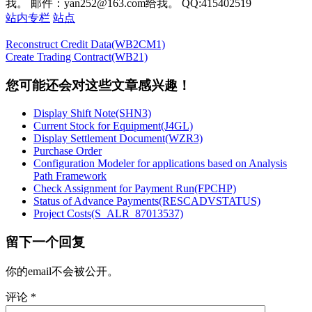
我。 邮件：yan252@163.com给我。 QQ:415402519
站内专栏
站点
Reconstruct Credit Data(WB2CM1)
Create Trading Contract(WB21)
您可能还会对这些文章感兴趣！
Display Shift Note(SHN3)
Current Stock for Equipment(J4GL)
Display Settlement Document(WZR3)
Purchase Order
Configuration Modeler for applications based on Analysis
Path Framework
Check Assignment for Payment Run(FPCHP)
Status of Advance Payments(RESCADVSTATUS)
Project Costs(S_ALR_87013537)
留下一个回复
你的email不会被公开。
评论
*