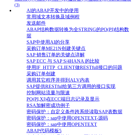
(3)
AI的ABAP开发中的使用
常用域文本转换及域例程
发送邮件
ABAP结构数据转换为全STRING的PO(PI)结构数
据
SAP中使用AI的分享
采购订单ME21N创建关键点
SAP 销售订单的关键点详解
SAP ECC 与 SAP S/4HANA 的比较
使用IF_HTTP_CLIENT做RESTfull接口的问题
采购订单创建
调用其它程序并得到ALV内表
SAP提供RESTful给第三方调用的接口实现
控制网站流量与限速
PO(PI,XI)在ECC端日志记录及显示
RSA加解密成功例子
密码保护：自定义条件跨系统读取SAP表数据
密码保护：sap中使用OPENTEXT-源码
密码保护：sap中使用OPENTEXT
ABAP代码模板5