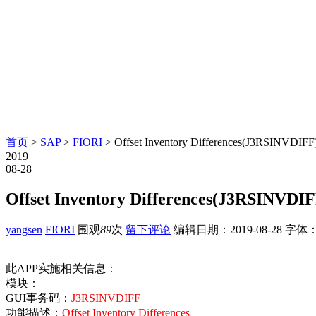
首页
>
SAP
>
FIORI
> Offset Inventory Differences(J3RSINVDIFF
2019
08-28
Offset Inventory Differences(J3RSINVDIF
yangsen
FIORI
围观
89
次
留下评论
编辑日期：
2019-08-28
字体
此APP实施相关信息：
模块：
GUI事务码：
J3RSINVDIFF
功能描述：
Offset Inventory Differences