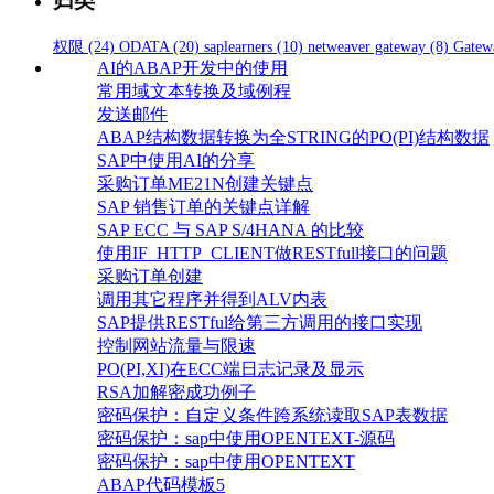
归类
权限
(24)
ODATA
(20)
saplearners
(10)
netweaver gateway
(8)
Gatew
AI的ABAP开发中的使用
常用域文本转换及域例程
发送邮件
ABAP结构数据转换为全STRING的PO(PI)结构数据
SAP中使用AI的分享
采购订单ME21N创建关键点
SAP 销售订单的关键点详解
SAP ECC 与 SAP S/4HANA 的比较
使用IF_HTTP_CLIENT做RESTfull接口的问题
采购订单创建
调用其它程序并得到ALV内表
SAP提供RESTful给第三方调用的接口实现
控制网站流量与限速
PO(PI,XI)在ECC端日志记录及显示
RSA加解密成功例子
密码保护：自定义条件跨系统读取SAP表数据
密码保护：sap中使用OPENTEXT-源码
密码保护：sap中使用OPENTEXT
ABAP代码模板5