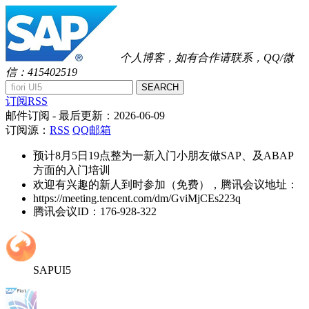
个人博客，如有合作请联系，QQ/微
信：415402519
SEARCH
订阅RSS
邮件订阅
- 最后更新：
2026-06-09
订阅源：
RSS
QQ邮箱
预计8月5日19点整为一新入门小朋友做SAP、及ABAP
方面的入门培训
欢迎有兴趣的新人到时参加（免费），腾讯会议地址：
https://meeting.tencent.com/dm/GviMjCEs223q
腾讯会议ID：176-928-322
SAPUI5