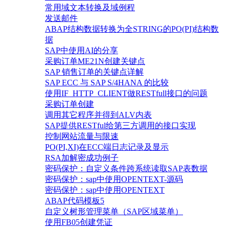
常用域文本转换及域例程
发送邮件
ABAP结构数据转换为全STRING的PO(PI)结构数
据
SAP中使用AI的分享
采购订单ME21N创建关键点
SAP 销售订单的关键点详解
SAP ECC 与 SAP S/4HANA 的比较
使用IF_HTTP_CLIENT做RESTfull接口的问题
采购订单创建
调用其它程序并得到ALV内表
SAP提供RESTful给第三方调用的接口实现
控制网站流量与限速
PO(PI,XI)在ECC端日志记录及显示
RSA加解密成功例子
密码保护：自定义条件跨系统读取SAP表数据
密码保护：sap中使用OPENTEXT-源码
密码保护：sap中使用OPENTEXT
ABAP代码模板5
自定义树形管理菜单（SAP区域菜单）
使用FB05创建凭证