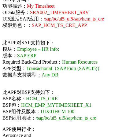
功能描述：
My Timesheet
OData服务：
SRA002_TIMESHEET_SRV
UI5激活SAP应用：
/sap/bc/ui5_ui5/sap/hcm_ts_cre
权限角色：：
SAP_HCM_TS_CRE_APP
此APP对SAP支持如下：
模块：
Employee – HR Info;
版本：
SAP ERP
Required Back-End Product：
Human Resources
APP类型：
Transactional（SAP Fiori (SAPUI5)）
数据库支持类型：
Any DB
此APP对BSP支持如下：
BSP名称：
HCM_TS_CRE
BSP包：
HCM_EMP_MYTIMESHEET_X1
BSP组件及版本：
UIX01HCM 100
BSP运用地址：
/sap/bc/ui5_ui5/sap/hcm_ts_cre
APP使用行业：
Aerospace and