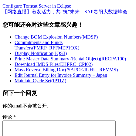
Configure Tomcat Server in Eclipse
【网络直播】激发活力，共“筑”未来，SAP贵阳大数据峰会
您可能还会对这些文章感兴趣！
Change BOM Explosion Numbers(MDSP)
Commitments and Funds
Transfers(FMRP_RFFMEP1OX)
Display Notification(IQS3)
Print: Master Data Summary (Rental Object)(RECPA190)
Download IMDS Files(EHPRC_CPI02)
Mass Reverse Billing Doc(/SAPCE/IUHU_REVMS)
Edit Journal Entry for Invoice Summary – Japan
Maintain Cycle Set(IP11Z)
留下一个回复
你的email不会被公开。
评论
*