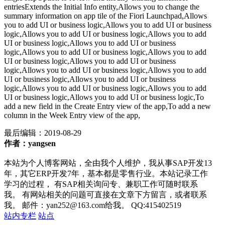
entriesExtends the Initial Info entity,Allows you to change the
summary information on app tile of the Fiori Launchpad,Allows
you to add UI or business logic,Allows you to add UI or business
logic,Allows you to add UI or business logic,Allows you to add
UI or business logic,Allows you to add UI or business
logic,Allows you to add UI or business logic,Allows you to add
UI or business logic,Allows you to add UI or business
logic,Allows you to add UI or business logic,Allows you to add
UI or business logic,Allows you to add UI or business
logic,Allows you to add UI or business logic,Allows you to add
UI or business logic,Allows you to add UI or business logic,To
add a new field in the Create Entry view of the app,To add a new
column in the Week Entry view of the app,
最后编辑：
2019-08-29
作者：yangsen
本站为个人博客网站，全由我个人维护，我从事SAP开发13
年，其它ERP开发7年，基本都是零售行业。本站记录工作
学习的过程， 有SAP相关询问专、兼职工作可随时联系
我。 有网站相关的问题可直接在文章下方留言，或者联系
我。 邮件：yan252@163.com给我。 QQ:415402519
站内专栏
站点