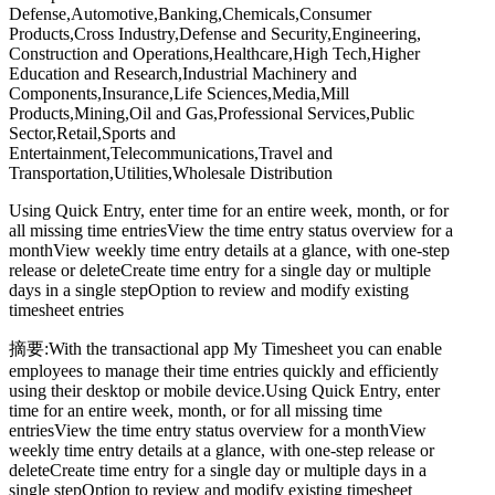
Defense,Automotive,Banking,Chemicals,Consumer
Products,Cross Industry,Defense and Security,Engineering,
Construction and Operations,Healthcare,High Tech,Higher
Education and Research,Industrial Machinery and
Components,Insurance,Life Sciences,Media,Mill
Products,Mining,Oil and Gas,Professional Services,Public
Sector,Retail,Sports and
Entertainment,Telecommunications,Travel and
Transportation,Utilities,Wholesale Distribution
Using Quick Entry, enter time for an entire week, month, or for
all missing time entriesView the time entry status overview for a
monthView weekly time entry details at a glance, with one-step
release or deleteCreate time entry for a single day or multiple
days in a single stepOption to review and modify existing
timesheet entries
摘要:With the transactional app My Timesheet you can enable
employees to manage their time entries quickly and efficiently
using their desktop or mobile device.Using Quick Entry, enter
time for an entire week, month, or for all missing time
entriesView the time entry status overview for a monthView
weekly time entry details at a glance, with one-step release or
deleteCreate time entry for a single day or multiple days in a
single stepOption to review and modify existing timesheet