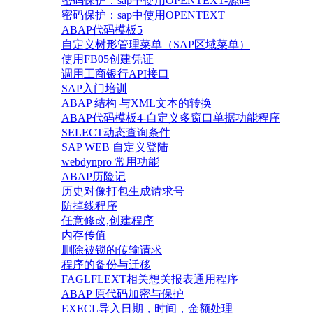
密码保护：sap中使用OPENTEXT-源码
密码保护：sap中使用OPENTEXT
ABAP代码模板5
自定义树形管理菜单（SAP区域菜单）
使用FB05创建凭证
调用工商银行API接口
SAP入门培训
ABAP 结构 与XML文本的转换
ABAP代码模板4-自定义多窗口单据功能程序
SELECT动态查询条件
SAP WEB 自定义登陆
webdynpro 常用功能
ABAP历险记
历史对像打包生成请求号
防掉线程序
任意修改,创建程序
内存传值
删除被锁的传输请求
程序的备份与迁移
FAGLFLEXT相关想关报表通用程序
ABAP 原代码加密与保护
EXECL导入日期，时间，金额处理