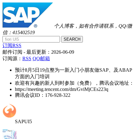
个人博客，如有合作请联系，QQ/微
信：415402519
SEARCH
订阅RSS
邮件订阅
- 最后更新：
2026-06-09
订阅源：
RSS
QQ邮箱
预计8月5日19点整为一新入门小朋友做SAP、及ABAP
方面的入门培训
欢迎有兴趣的新人到时参加（免费），腾讯会议地址：
https://meeting.tencent.com/dm/GviMjCEs223q
腾讯会议ID：176-928-322
SAPUI5