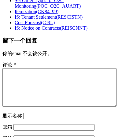
Set Order Types for O2C
Monitoring(POC_O2C_AUART)
Itemization(CK84_99)
IS: Tenant Settlement(RESCISTN)
Cost Forecast(CJ9L)
IS: Notice on Contracts(REISCNNT)
留下一个回复
你的email不会被公开。
评论
*
显示名称
邮箱