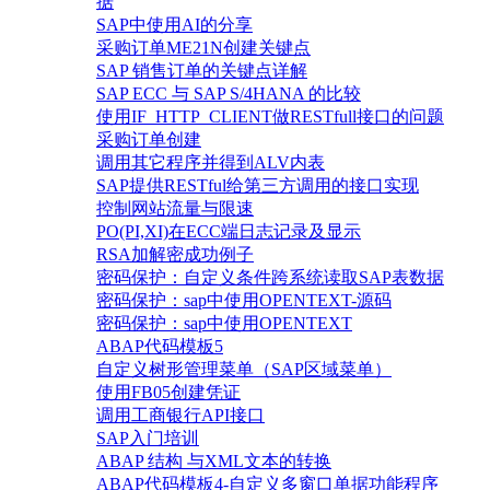
据
SAP中使用AI的分享
采购订单ME21N创建关键点
SAP 销售订单的关键点详解
SAP ECC 与 SAP S/4HANA 的比较
使用IF_HTTP_CLIENT做RESTfull接口的问题
采购订单创建
调用其它程序并得到ALV内表
SAP提供RESTful给第三方调用的接口实现
控制网站流量与限速
PO(PI,XI)在ECC端日志记录及显示
RSA加解密成功例子
密码保护：自定义条件跨系统读取SAP表数据
密码保护：sap中使用OPENTEXT-源码
密码保护：sap中使用OPENTEXT
ABAP代码模板5
自定义树形管理菜单（SAP区域菜单）
使用FB05创建凭证
调用工商银行API接口
SAP入门培训
ABAP 结构 与XML文本的转换
ABAP代码模板4-自定义多窗口单据功能程序