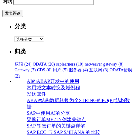
网站
分类
分
类
归类
权限
(24)
ODATA
(20)
saplearners
(10)
netweaver gateway
(8)
Gateway
(7)
CDS
(6)
用户
(5)
服务器
(4)
互联网
(3)
ODATA错误
(3)
AI的ABAP开发中的使用
常用域文本转换及域例程
发送邮件
ABAP结构数据转换为全STRING的PO(PI)结构数
据
SAP中使用AI的分享
采购订单ME21N创建关键点
SAP 销售订单的关键点详解
SAP ECC 与 SAP S/4HANA 的比较