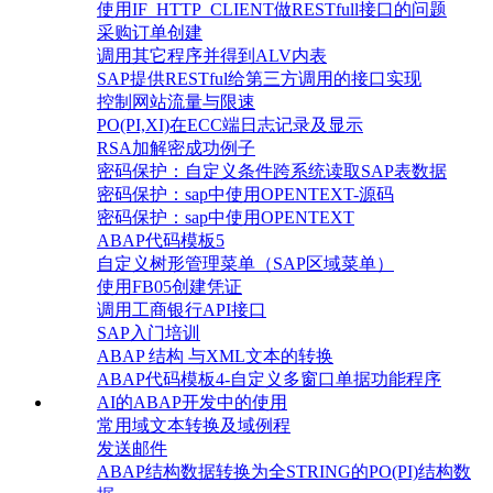
使用IF_HTTP_CLIENT做RESTfull接口的问题
采购订单创建
调用其它程序并得到ALV内表
SAP提供RESTful给第三方调用的接口实现
控制网站流量与限速
PO(PI,XI)在ECC端日志记录及显示
RSA加解密成功例子
密码保护：自定义条件跨系统读取SAP表数据
密码保护：sap中使用OPENTEXT-源码
密码保护：sap中使用OPENTEXT
ABAP代码模板5
自定义树形管理菜单（SAP区域菜单）
使用FB05创建凭证
调用工商银行API接口
SAP入门培训
ABAP 结构 与XML文本的转换
ABAP代码模板4-自定义多窗口单据功能程序
AI的ABAP开发中的使用
常用域文本转换及域例程
发送邮件
ABAP结构数据转换为全STRING的PO(PI)结构数