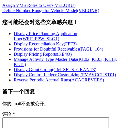
Assign VMS Roles to Users(VELORU)
Define Number Range for Vehicle Model(VELONR)
您可能还会对这些文章感兴趣！
Display Price Planning Application
Log(WRF_PPW_SLG1)
Display Reconciliation Key(FPF3)
Provisions for Doubtful Receivables(FAGL_104)
Display Pricing Reports(KE4O)
Manage Activity Type Master Data(KL02, KL03, KL13,
KL15)
Display Grant Group(GM_SETS_GRANT3)
Display Control Ledger Customizing(FMAVCCUST01)
Reverse Periodic Accrual Runs(ACACREVERS)
留下一个回复
你的email不会被公开。
评论
*