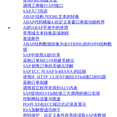
使用FB05创建凭证
调用工商银行API接口
SAP入门培训
ABAP 结构 与XML文本的转换
ABAP代码模板4-自定义多窗口单据功能程序
AI的ABAP开发中的使用
常用域文本转换及域例程
发送邮件
ABAP结构数据转换为全STRING的PO(PI)结构数
据
SAP中使用AI的分享
采购订单ME21N创建关键点
SAP 销售订单的关键点详解
SAP ECC 与 SAP S/4HANA 的比较
使用IF_HTTP_CLIENT做RESTfull接口的问题
采购订单创建
调用其它程序并得到ALV内表
SAP提供RESTful给第三方调用的接口实现
控制网站流量与限速
PO(PI,XI)在ECC端日志记录及显示
RSA加解密成功例子
密码保护：自定义条件跨系统读取SAP表数据