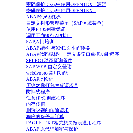
密码保护：sap中使用OPENTEXT-源码
密码保护：sap中使用OPENTEXT
ABAP代码模板5
自定义树形管理菜单（SAP区域菜单）
使用FB05创建凭证
调用工商银行API接口
SAP入门培训
ABAP 结构 与XML文本的转换
ABAP代码模板4-自定义多窗口单据功能程序
SELECT动态查询条件
SAP WEB 自定义登陆
webdynpro 常用功能
ABAP历险记
历史对像打包生成请求号
防掉线程序
任意修改,创建程序
内存传值
删除被锁的传输请求
程序的备份与迁移
FAGLFLEXT相关想关报表通用程序
ABAP 原代码加密与保护