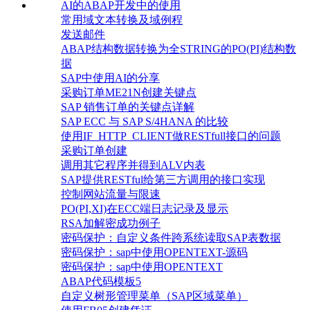
AI的ABAP开发中的使用
常用域文本转换及域例程
发送邮件
ABAP结构数据转换为全STRING的PO(PI)结构数
据
SAP中使用AI的分享
采购订单ME21N创建关键点
SAP 销售订单的关键点详解
SAP ECC 与 SAP S/4HANA 的比较
使用IF_HTTP_CLIENT做RESTfull接口的问题
采购订单创建
调用其它程序并得到ALV内表
SAP提供RESTful给第三方调用的接口实现
控制网站流量与限速
PO(PI,XI)在ECC端日志记录及显示
RSA加解密成功例子
密码保护：自定义条件跨系统读取SAP表数据
密码保护：sap中使用OPENTEXT-源码
密码保护：sap中使用OPENTEXT
ABAP代码模板5
自定义树形管理菜单（SAP区域菜单）