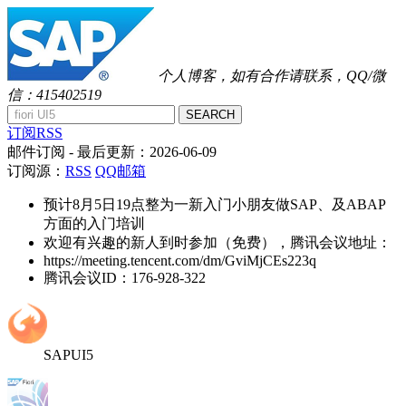
个人博客，如有合作请联系，QQ/微
信：415402519
SEARCH
订阅RSS
邮件订阅
- 最后更新：
2026-06-09
订阅源：
RSS
QQ邮箱
预计8月5日19点整为一新入门小朋友做SAP、及ABAP
方面的入门培训
欢迎有兴趣的新人到时参加（免费），腾讯会议地址：
https://meeting.tencent.com/dm/GviMjCEs223q
腾讯会议ID：176-928-322
SAPUI5