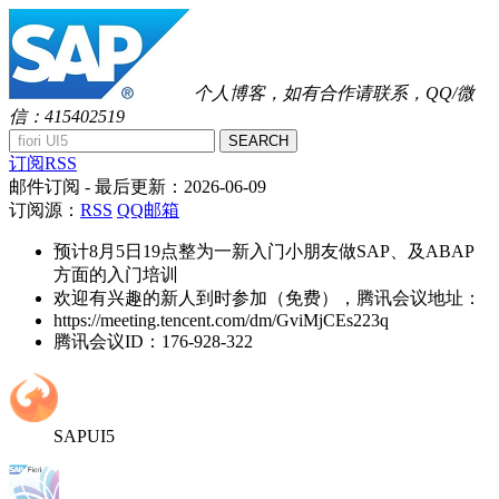
个人博客，如有合作请联系，QQ/微
信：415402519
SEARCH
订阅RSS
邮件订阅
- 最后更新：
2026-06-09
订阅源：
RSS
QQ邮箱
预计8月5日19点整为一新入门小朋友做SAP、及ABAP
方面的入门培训
欢迎有兴趣的新人到时参加（免费），腾讯会议地址：
https://meeting.tencent.com/dm/GviMjCEs223q
腾讯会议ID：176-928-322
SAPUI5