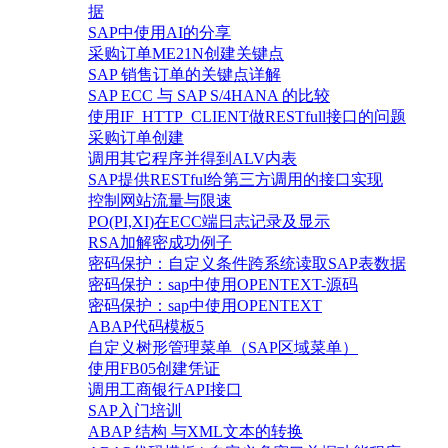
据
SAP中使用AI的分享
采购订单ME21N创建关键点
SAP 销售订单的关键点详解
SAP ECC 与 SAP S/4HANA 的比较
使用IF_HTTP_CLIENT做RESTfull接口的问题
采购订单创建
调用其它程序并得到ALV内表
SAP提供RESTful给第三方调用的接口实现
控制网站流量与限速
PO(PI,XI)在ECC端日志记录及显示
RSA加解密成功例子
密码保护：自定义条件跨系统读取SAP表数据
密码保护：sap中使用OPENTEXT-源码
密码保护：sap中使用OPENTEXT
ABAP代码模板5
自定义树形管理菜单（SAP区域菜单）
使用FB05创建凭证
调用工商银行API接口
SAP入门培训
ABAP 结构 与XML文本的转换