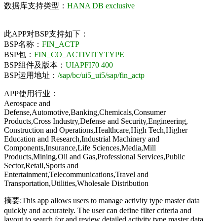
数据库支持类型：
HANA DB exclusive
此APP对BSP支持如下：
BSP名称：
FIN_ACTP
BSP包：
FIN_CO_ACTIVITYTYPE
BSP组件及版本：
UIAPFI70 400
BSP运用地址：
/sap/bc/ui5_ui5/sap/fin_actp
APP使用行业：
Aerospace and
Defense,Automotive,Banking,Chemicals,Consumer
Products,Cross Industry,Defense and Security,Engineering,
Construction and Operations,Healthcare,High Tech,Higher
Education and Research,Industrial Machinery and
Components,Insurance,Life Sciences,Media,Mill
Products,Mining,Oil and Gas,Professional Services,Public
Sector,Retail,Sports and
Entertainment,Telecommunications,Travel and
Transportation,Utilities,Wholesale Distribution
摘要:This app allows users to manage activity type master data
quickly and accurately. The user can define filter criteria and
layout to search for and review detailed activity type master data.