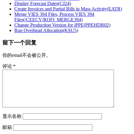
Display Forecast Dates(CJ24)
Create Invoices and Partial Bills in Mass Activity(EATR)
Merge VIES 394 Files, Process VIES 394
Files(/CEECV/ROFI_MERGE394)
Change Production Version for iPPE(PPEHDR02)
Run Overhead Allocation(KSU5)
留下一个回复
你的email不会被公开。
评论
*
显示名称
邮箱