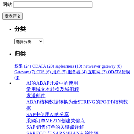
网站
分类
分
类
归类
权限
(24)
ODATA
(20)
saplearners
(10)
netweaver gateway
(8)
Gateway
(7)
CDS
(6)
用户
(5)
服务器
(4)
互联网
(3)
ODATA错误
(3)
AI的ABAP开发中的使用
常用域文本转换及域例程
发送邮件
ABAP结构数据转换为全STRING的PO(PI)结构数
据
SAP中使用AI的分享
采购订单ME21N创建关键点
SAP 销售订单的关键点详解
SAP ECC 与 SAP S/4HANA 的比较