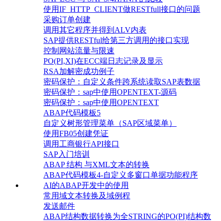
使用IF_HTTP_CLIENT做RESTfull接口的问题
采购订单创建
调用其它程序并得到ALV内表
SAP提供RESTful给第三方调用的接口实现
控制网站流量与限速
PO(PI,XI)在ECC端日志记录及显示
RSA加解密成功例子
密码保护：自定义条件跨系统读取SAP表数据
密码保护：sap中使用OPENTEXT-源码
密码保护：sap中使用OPENTEXT
ABAP代码模板5
自定义树形管理菜单（SAP区域菜单）
使用FB05创建凭证
调用工商银行API接口
SAP入门培训
ABAP 结构 与XML文本的转换
ABAP代码模板4-自定义多窗口单据功能程序
AI的ABAP开发中的使用
常用域文本转换及域例程
发送邮件
ABAP结构数据转换为全STRING的PO(PI)结构数