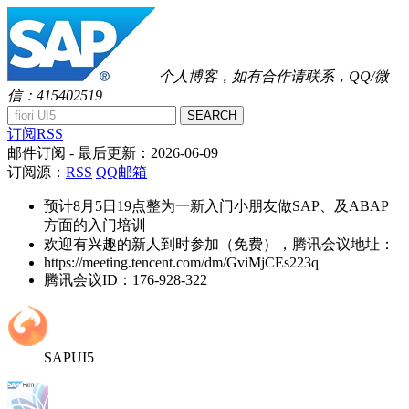
个人博客，如有合作请联系，QQ/微
信：415402519
SEARCH
订阅RSS
邮件订阅
- 最后更新：
2026-06-09
订阅源：
RSS
QQ邮箱
预计8月5日19点整为一新入门小朋友做SAP、及ABAP
方面的入门培训
欢迎有兴趣的新人到时参加（免费），腾讯会议地址：
https://meeting.tencent.com/dm/GviMjCEs223q
腾讯会议ID：176-928-322
SAPUI5