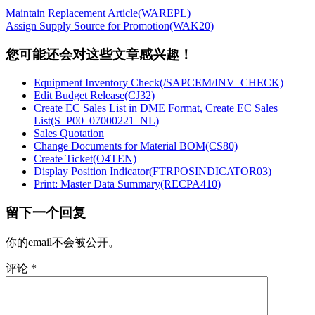
Maintain Replacement Article(WAREPL)
Assign Supply Source for Promotion(WAK20)
您可能还会对这些文章感兴趣！
Equipment Inventory Check(/SAPCEM/INV_CHECK)
Edit Budget Release(CJ32)
Create EC Sales List in DME Format, Create EC Sales
List(S_P00_07000221_NL)
Sales Quotation
Change Documents for Material BOM(CS80)
Create Ticket(O4TEN)
Display Position Indicator(FTRPOSINDICATOR03)
Print: Master Data Summary(RECPA410)
留下一个回复
你的email不会被公开。
评论
*