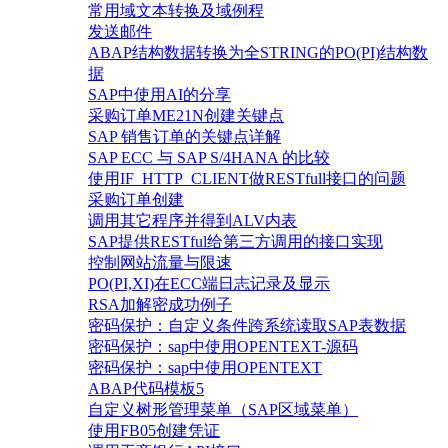
常用域文本转换及域例程
发送邮件
ABAP结构数据转换为全STRING的PO(PI)结构数
据
SAP中使用AI的分享
采购订单ME21N创建关键点
SAP 销售订单的关键点详解
SAP ECC 与 SAP S/4HANA 的比较
使用IF_HTTP_CLIENT做RESTfull接口的问题
采购订单创建
调用其它程序并得到ALV内表
SAP提供RESTful给第三方调用的接口实现
控制网站流量与限速
PO(PI,XI)在ECC端日志记录及显示
RSA加解密成功例子
密码保护：自定义条件跨系统读取SAP表数据
密码保护：sap中使用OPENTEXT-源码
密码保护：sap中使用OPENTEXT
ABAP代码模板5
自定义树形管理菜单（SAP区域菜单）
使用FB05创建凭证