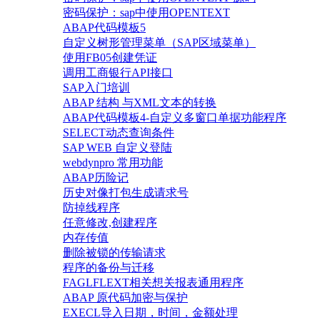
密码保护：sap中使用OPENTEXT
ABAP代码模板5
自定义树形管理菜单（SAP区域菜单）
使用FB05创建凭证
调用工商银行API接口
SAP入门培训
ABAP 结构 与XML文本的转换
ABAP代码模板4-自定义多窗口单据功能程序
SELECT动态查询条件
SAP WEB 自定义登陆
webdynpro 常用功能
ABAP历险记
历史对像打包生成请求号
防掉线程序
任意修改,创建程序
内存传值
删除被锁的传输请求
程序的备份与迁移
FAGLFLEXT相关想关报表通用程序
ABAP 原代码加密与保护
EXECL导入日期，时间，金额处理