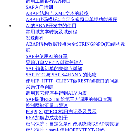
调用工商银行API接口
SAP入门培训
ABAP 结构 与XML文本的转换
ABAP代码模板4-自定义多窗口单据功能程序
AI的ABAP开发中的使用
常用域文本转换及域例程
发送邮件
ABAP结构数据转换为全STRING的PO(PI)结构数
据
SAP中使用AI的分享
采购订单ME21N创建关键点
SAP 销售订单的关键点详解
SAP ECC 与 SAP S/4HANA 的比较
使用IF_HTTP_CLIENT做RESTfull接口的问题
采购订单创建
调用其它程序并得到ALV内表
SAP提供RESTful给第三方调用的接口实现
控制网站流量与限速
PO(PI,XI)在ECC端日志记录及显示
RSA加解密成功例子
密码保护：自定义条件跨系统读取SAP表数据
密码保护：sap中使用OPENTEXT-源码