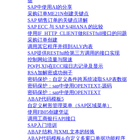
据
SAP中使用AI的分享
采购订单ME21N创建关键点
SAP 销售订单的关键点详解
SAP ECC 与 SAP S/4HANA 的比较
使用IF_HTTP_CLIENT做RESTfull接口的问题
采购订单创建
调用其它程序并得到ALV内表
SAP提供RESTful给第三方调用的接口实现
控制网站流量与限速
PO(PI,XI)在ECC端日志记录及显示
RSA加解密成功例子
密码保护：自定义条件跨系统读取SAP表数据
密码保护：sap中使用OPENTEXT-源码
密码保护：sap中使用OPENTEXT
ABAP代码模板5
自定义树形管理菜单（SAP区域菜单）
使用FB05创建凭证
调用工商银行API接口
SAP入门培训
ABAP 结构 与XML文本的转换
ABAP代码模板4-自定义多窗口单据功能程序