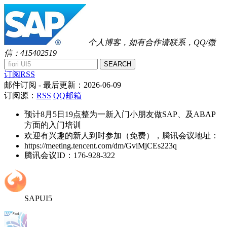
个人博客，如有合作请联系，QQ/微
信：415402519
SEARCH
订阅RSS
邮件订阅
- 最后更新：
2026-06-09
订阅源：
RSS
QQ邮箱
预计8月5日19点整为一新入门小朋友做SAP、及ABAP
方面的入门培训
欢迎有兴趣的新人到时参加（免费），腾讯会议地址：
https://meeting.tencent.com/dm/GviMjCEs223q
腾讯会议ID：176-928-322
SAPUI5