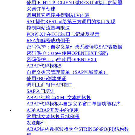
使用IF_HTTP_CLIENT做RESTfull接口的问题
采购订单创建
调用其它程序并得到ALV内表
SAP提供RESTful给第三方调用的接口实现
控制网站流量与限速
PO(PI,XI)在ECC端日志记录及显示
RSA加解密成功例子
密码保护：自定义条件跨系统读取SAP表数据
密码保护：sap中使用OPENTEXT-源码
密码保护：sap中使用OPENTEXT
ABAP代码模板5
自定义树形管理菜单（SAP区域菜单）
使用FB05创建凭证
调用工商银行API接口
SAP入门培训
ABAP 结构 与XML文本的转换
ABAP代码模板4-自定义多窗口单据功能程序
AI的ABAP开发中的使用
常用域文本转换及域例程
发送邮件
ABAP结构数据转换为全STRING的PO(PI)结构数