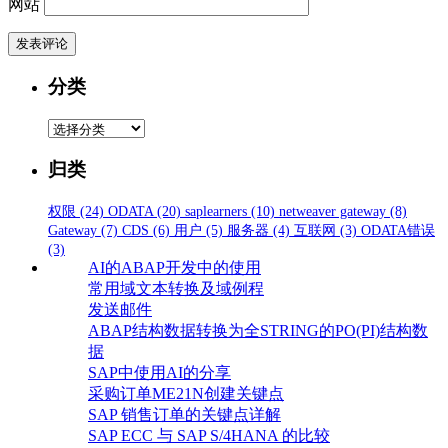
网站
分类
分
类
归类
权限
(24)
ODATA
(20)
saplearners
(10)
netweaver gateway
(8)
Gateway
(7)
CDS
(6)
用户
(5)
服务器
(4)
互联网
(3)
ODATA错误
(3)
AI的ABAP开发中的使用
常用域文本转换及域例程
发送邮件
ABAP结构数据转换为全STRING的PO(PI)结构数
据
SAP中使用AI的分享
采购订单ME21N创建关键点
SAP 销售订单的关键点详解
SAP ECC 与 SAP S/4HANA 的比较