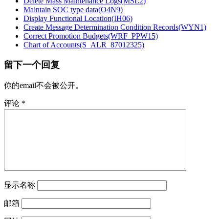
Delete Mass Maintenance Logs(MSL2)
Maintain SOC type data(O4N9)
Display Functional Location(IH06)
Create Message Determination Condition Records(WYN1)
Correct Promotion Budgets(WRF_PPW15)
Chart of Accounts(S_ALR_87012325)
留下一个回复
你的email不会被公开。
评论
*
显示名称
邮箱