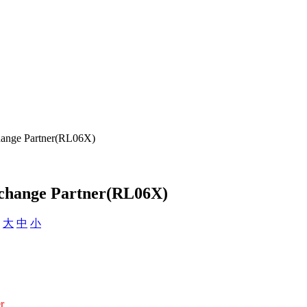
hange Partner(RL06X)
xchange Partner(RL06X)
：
大
中
小
r