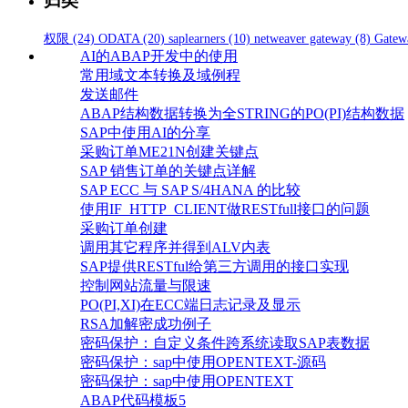
归类
权限
(24)
ODATA
(20)
saplearners
(10)
netweaver gateway
(8)
Gatew
AI的ABAP开发中的使用
常用域文本转换及域例程
发送邮件
ABAP结构数据转换为全STRING的PO(PI)结构数据
SAP中使用AI的分享
采购订单ME21N创建关键点
SAP 销售订单的关键点详解
SAP ECC 与 SAP S/4HANA 的比较
使用IF_HTTP_CLIENT做RESTfull接口的问题
采购订单创建
调用其它程序并得到ALV内表
SAP提供RESTful给第三方调用的接口实现
控制网站流量与限速
PO(PI,XI)在ECC端日志记录及显示
RSA加解密成功例子
密码保护：自定义条件跨系统读取SAP表数据
密码保护：sap中使用OPENTEXT-源码
密码保护：sap中使用OPENTEXT
ABAP代码模板5