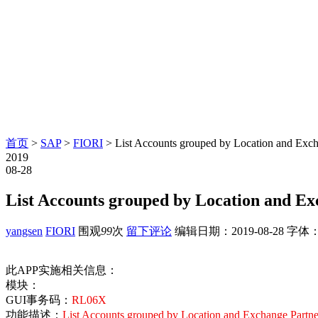
首页
>
SAP
>
FIORI
> List Accounts grouped by Location and Exc
2019
08-28
List Accounts grouped by Location and E
yangsen
FIORI
围观
99
次
留下评论
编辑日期：
2019-08-28
字体
此APP实施相关信息：
模块：
GUI事务码：
RL06X
功能描述：
List Accounts grouped by Location and Exchange Partne