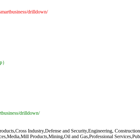
/smartbusiness/drilldown/
App）
rtbusiness/drilldown/
ucts,Cross Industry,Defense and Security,Engineering, Construction
es,Media,Mill Products,Mining,Oil and Gas,Professional Services,Publi