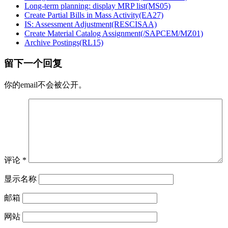
Long-term planning: display MRP list(MS05)
Create Partial Bills in Mass Activity(EA27)
IS: Assessment Adjustment(RESCISAA)
Create Material Catalog Assignment(/SAPCEM/MZ01)
Archive Postings(RL15)
留下一个回复
你的email不会被公开。
评论
*
显示名称
邮箱
网站