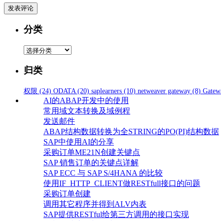
分类
分
类
归类
权限
(24)
ODATA
(20)
saplearners
(10)
netweaver gateway
(8)
Gatew
AI的ABAP开发中的使用
常用域文本转换及域例程
发送邮件
ABAP结构数据转换为全STRING的PO(PI)结构数据
SAP中使用AI的分享
采购订单ME21N创建关键点
SAP 销售订单的关键点详解
SAP ECC 与 SAP S/4HANA 的比较
使用IF_HTTP_CLIENT做RESTfull接口的问题
采购订单创建
调用其它程序并得到ALV内表
SAP提供RESTful给第三方调用的接口实现