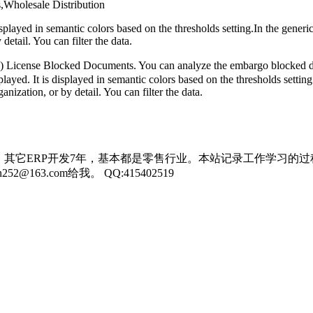
s,Wholesale Distribution
splayed in semantic colors based on the thresholds setting.In the gener
etail. You can filter the data.
I) License Blocked Documents. You can analyze the embargo blocked 
ayed. It is displayed in semantic colors based on the thresholds settin
ization, or by detail. You can filter the data.
，其它ERP开发7年，基本都是零售行业。本站记录工作学习的过
3.com给我。 QQ:415402519