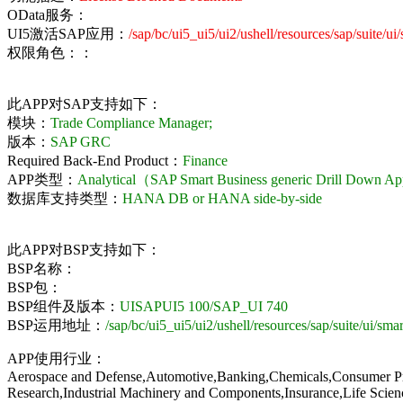
OData服务：
UI5激活SAP应用：
/sap/bc/ui5_ui5/ui2/ushell/resources/sap/suite/ui
权限角色：：
此APP对SAP支持如下：
模块：
Trade Compliance Manager;
版本：
SAP GRC
Required Back-End Product：
Finance
APP类型：
Analytical（SAP Smart Business generic Drill Down 
数据库支持类型：
HANA DB or HANA side-by-side
此APP对BSP支持如下：
BSP名称：
BSP包：
BSP组件及版本：
UISAPUI5 100/SAP_UI 740
BSP运用地址：
/sap/bc/ui5_ui5/ui2/ushell/resources/sap/suite/ui/sma
APP使用行业：
Aerospace and Defense,Automotive,Banking,Chemicals,Consumer Prod
Research,Industrial Machinery and Components,Insurance,Life Scienc