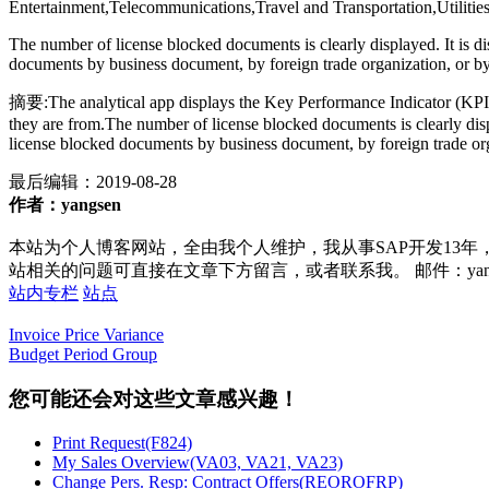
Entertainment,Telecommunications,Travel and Transportation,Utilitie
The number of license blocked documents is clearly displayed. It is di
documents by business document, by foreign trade organization, or by d
摘要:The analytical app displays the Key Performance Indicator (KP
they are from.The number of license blocked documents is clearly displ
license blocked documents by business document, by foreign trade organ
最后编辑：
2019-08-28
作者：yangsen
本站为个人博客网站，全由我个人维护，我从事SAP开发13年
站相关的问题可直接在文章下方留言，或者联系我。 邮件：yan252@16
站内专栏
站点
Invoice Price Variance
Budget Period Group
您可能还会对这些文章感兴趣！
Print Request(F824)
My Sales Overview(VA03, VA21, VA23)
Change Pers. Resp: Contract Offers(REOROFRP)