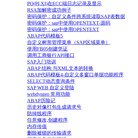
PO(PI,XI)在ECC端日志记录及显示
RSA加解密成功例子
密码保护：自定义条件跨系统读取SAP表数据
密码保护：sap中使用OPENTEXT-源码
密码保护：sap中使用OPENTEXT
ABAP代码模板5
自定义树形管理菜单（SAP区域菜单）
使用FB05创建凭证
调用工商银行API接口
SAP入门培训
ABAP 结构 与XML文本的转换
ABAP代码模板4-自定义多窗口单据功能程序
SELECT动态查询条件
SAP WEB 自定义登陆
webdynpro 常用功能
ABAP历险记
历史对像打包生成请求号
防掉线程序
任意修改,创建程序
内存传值
删除被锁的传输请求