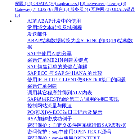
权限
(24)
ODATA
(20)
saplearners
(10)
netweaver gateway
(8)
Gateway
(7)
CDS
(6)
用户
(5)
服务器
(4)
互联网
(3)
ODATA错误
(3)
AI的ABAP开发中的使用
常用域文本转换及域例程
发送邮件
ABAP结构数据转换为全STRING的PO(PI)结构数
据
SAP中使用AI的分享
采购订单ME21N创建关键点
SAP 销售订单的关键点详解
SAP ECC 与 SAP S/4HANA 的比较
使用IF_HTTP_CLIENT做RESTfull接口的问题
采购订单创建
调用其它程序并得到ALV内表
SAP提供RESTful给第三方调用的接口实现
控制网站流量与限速
PO(PI,XI)在ECC端日志记录及显示
RSA加解密成功例子
密码保护：自定义条件跨系统读取SAP表数据
密码保护：sap中使用OPENTEXT-源码
密码保护：sap中使用OPENTEXT