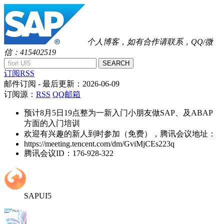
个人博客，如有合作请联系，QQ/微
信：415402519
SEARCH
订阅RSS
邮件订阅
- 最后更新：
2026-06-09
订阅源：
RSS
QQ邮箱
预计8月5日19点整为一新入门小朋友做SAP、及ABAP
方面的入门培训
欢迎有兴趣的新人到时参加（免费），腾讯会议地址：
https://meeting.tencent.com/dm/GviMjCEs223q
腾讯会议ID：176-928-322
SAPUI5