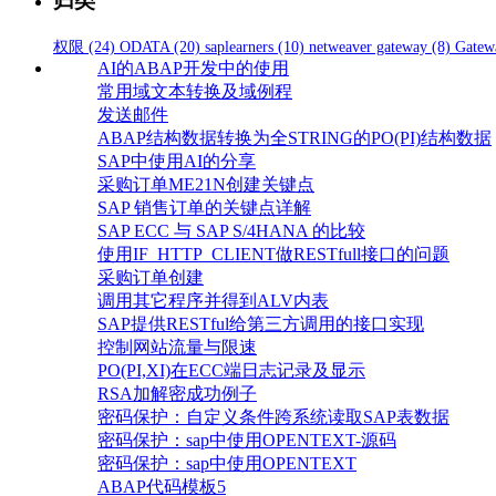
归类
权限
(24)
ODATA
(20)
saplearners
(10)
netweaver gateway
(8)
Gatew
AI的ABAP开发中的使用
常用域文本转换及域例程
发送邮件
ABAP结构数据转换为全STRING的PO(PI)结构数据
SAP中使用AI的分享
采购订单ME21N创建关键点
SAP 销售订单的关键点详解
SAP ECC 与 SAP S/4HANA 的比较
使用IF_HTTP_CLIENT做RESTfull接口的问题
采购订单创建
调用其它程序并得到ALV内表
SAP提供RESTful给第三方调用的接口实现
控制网站流量与限速
PO(PI,XI)在ECC端日志记录及显示
RSA加解密成功例子
密码保护：自定义条件跨系统读取SAP表数据
密码保护：sap中使用OPENTEXT-源码
密码保护：sap中使用OPENTEXT
ABAP代码模板5