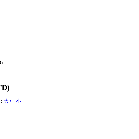
D)
TD)
：
大
中
小