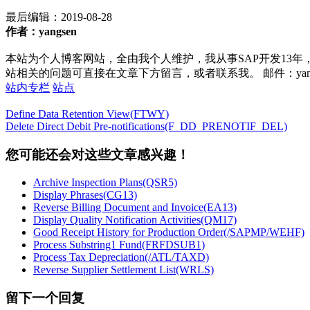
最后编辑：
2019-08-28
作者：yangsen
本站为个人博客网站，全由我个人维护，我从事SAP开发13年
站相关的问题可直接在文章下方留言，或者联系我。 邮件：yan252@16
站内专栏
站点
Define Data Retention View(FTWY)
Delete Direct Debit Pre-notifications(F_DD_PRENOTIF_DEL)
您可能还会对这些文章感兴趣！
Archive Inspection Plans(QSR5)
Display Phrases(CG13)
Reverse Billing Document and Invoice(EA13)
Display Quality Notification Activities(QM17)
Good Receipt History for Production Order(/SAPMP/WEHF)
Process Substring1 Fund(FRFDSUB1)
Process Tax Depreciation(/ATL/TAXD)
Reverse Supplier Settlement List(WRLS)
留下一个回复