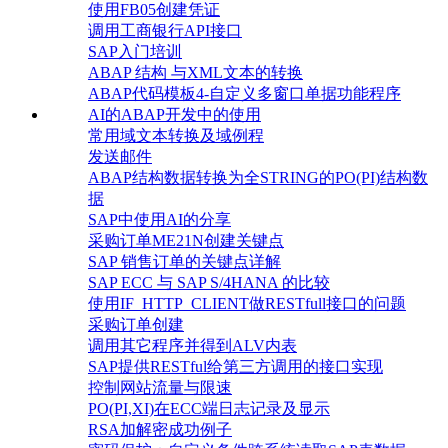
使用FB05创建凭证
调用工商银行API接口
SAP入门培训
ABAP 结构 与XML文本的转换
ABAP代码模板4-自定义多窗口单据功能程序
AI的ABAP开发中的使用
常用域文本转换及域例程
发送邮件
ABAP结构数据转换为全STRING的PO(PI)结构数
据
SAP中使用AI的分享
采购订单ME21N创建关键点
SAP 销售订单的关键点详解
SAP ECC 与 SAP S/4HANA 的比较
使用IF_HTTP_CLIENT做RESTfull接口的问题
采购订单创建
调用其它程序并得到ALV内表
SAP提供RESTful给第三方调用的接口实现
控制网站流量与限速
PO(PI,XI)在ECC端日志记录及显示
RSA加解密成功例子