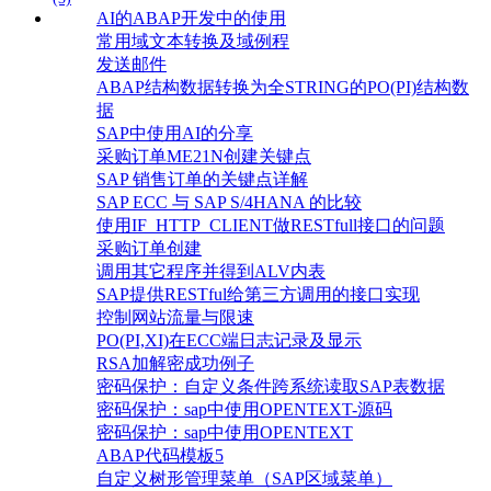
AI的ABAP开发中的使用
常用域文本转换及域例程
发送邮件
ABAP结构数据转换为全STRING的PO(PI)结构数
据
SAP中使用AI的分享
采购订单ME21N创建关键点
SAP 销售订单的关键点详解
SAP ECC 与 SAP S/4HANA 的比较
使用IF_HTTP_CLIENT做RESTfull接口的问题
采购订单创建
调用其它程序并得到ALV内表
SAP提供RESTful给第三方调用的接口实现
控制网站流量与限速
PO(PI,XI)在ECC端日志记录及显示
RSA加解密成功例子
密码保护：自定义条件跨系统读取SAP表数据
密码保护：sap中使用OPENTEXT-源码
密码保护：sap中使用OPENTEXT
ABAP代码模板5
自定义树形管理菜单（SAP区域菜单）