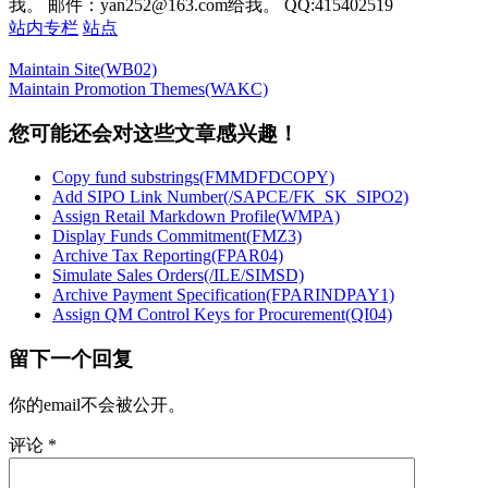
我。 邮件：yan252@163.com给我。 QQ:415402519
站内专栏
站点
Maintain Site(WB02)
Maintain Promotion Themes(WAKC)
您可能还会对这些文章感兴趣！
Copy fund substrings(FMMDFDCOPY)
Add SIPO Link Number(/SAPCE/FK_SK_SIPO2)
Assign Retail Markdown Profile(WMPA)
Display Funds Commitment(FMZ3)
Archive Tax Reporting(FPAR04)
Simulate Sales Orders(/ILE/SIMSD)
Archive Payment Specification(FPARINDPAY1)
Assign QM Control Keys for Procurement(QI04)
留下一个回复
你的email不会被公开。
评论
*