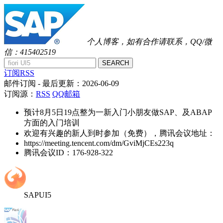
个人博客，如有合作请联系，QQ/微
信：415402519
SEARCH
订阅RSS
邮件订阅
- 最后更新：
2026-06-09
订阅源：
RSS
QQ邮箱
预计8月5日19点整为一新入门小朋友做SAP、及ABAP
方面的入门培训
欢迎有兴趣的新人到时参加（免费），腾讯会议地址：
https://meeting.tencent.com/dm/GviMjCEs223q
腾讯会议ID：176-928-322
SAPUI5