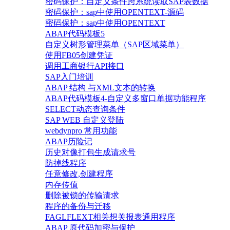
密码保护：自定义条件跨系统读取SAP表数据
密码保护：sap中使用OPENTEXT-源码
密码保护：sap中使用OPENTEXT
ABAP代码模板5
自定义树形管理菜单（SAP区域菜单）
使用FB05创建凭证
调用工商银行API接口
SAP入门培训
ABAP 结构 与XML文本的转换
ABAP代码模板4-自定义多窗口单据功能程序
SELECT动态查询条件
SAP WEB 自定义登陆
webdynpro 常用功能
ABAP历险记
历史对像打包生成请求号
防掉线程序
任意修改,创建程序
内存传值
删除被锁的传输请求
程序的备份与迁移
FAGLFLEXT相关想关报表通用程序
ABAP 原代码加密与保护