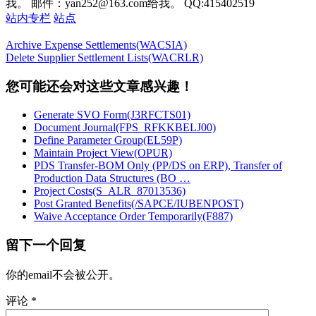
我。 邮件：yan252@163.com给我。 QQ:415402519
站内专栏
站点
Archive Expense Settlements(WACSIA)
Delete Supplier Settlement Lists(WACRLR)
您可能还会对这些文章感兴趣！
Generate SVO Form(J3RFCTS01)
Document Journal(FPS_RFKKBELJ00)
Define Parameter Group(EL59P)
Maintain Project View(OPUR)
PDS Transfer-BOM Only (PP/DS on ERP), Transfer of
Production Data Structures (BO …
Project Costs(S_ALR_87013536)
Post Granted Benefits(/SAPCE/IUBENPOST)
Waive Acceptance Order Temporarily(F887)
留下一个回复
你的email不会被公开。
评论
*