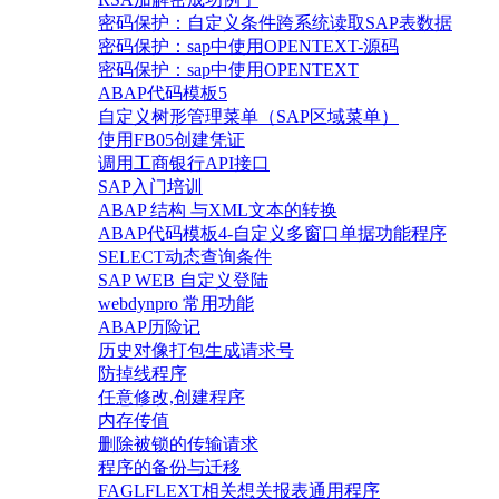
密码保护：自定义条件跨系统读取SAP表数据
密码保护：sap中使用OPENTEXT-源码
密码保护：sap中使用OPENTEXT
ABAP代码模板5
自定义树形管理菜单（SAP区域菜单）
使用FB05创建凭证
调用工商银行API接口
SAP入门培训
ABAP 结构 与XML文本的转换
ABAP代码模板4-自定义多窗口单据功能程序
SELECT动态查询条件
SAP WEB 自定义登陆
webdynpro 常用功能
ABAP历险记
历史对像打包生成请求号
防掉线程序
任意修改,创建程序
内存传值
删除被锁的传输请求
程序的备份与迁移
FAGLFLEXT相关想关报表通用程序