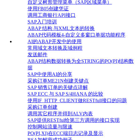
自定义树形管理菜单（SAP区域菜单）
使用FB05创建凭证
调用工商银行API接口
SAP入门培训
ABAP 结构 与XML文本的转换
ABAP代码模板4-自定义多窗口单据功能程序
AI的ABAP开发中的使用
常用域文本转换及域例程
发送邮件
ABAP结构数据转换为全STRING的PO(PI)结构数
据
SAP中使用AI的分享
采购订单ME21N创建关键点
SAP 销售订单的关键点详解
SAP ECC 与 SAP S/4HANA 的比较
使用IF_HTTP_CLIENT做RESTfull接口的问题
采购订单创建
调用其它程序并得到ALV内表
SAP提供RESTful给第三方调用的接口实现
控制网站流量与限速
PO(PI,XI)在ECC端日志记录及显示
RSA加解密成功例子