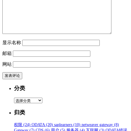
显示名称
邮箱
网站
分类
分
类
归类
权限
(24)
ODATA
(20)
saplearners
(10)
netweaver gateway
(8)
Gateway
(7)
CDS
(6)
用户
(5)
服务器
(4)
互联网
(3)
ODATA错误