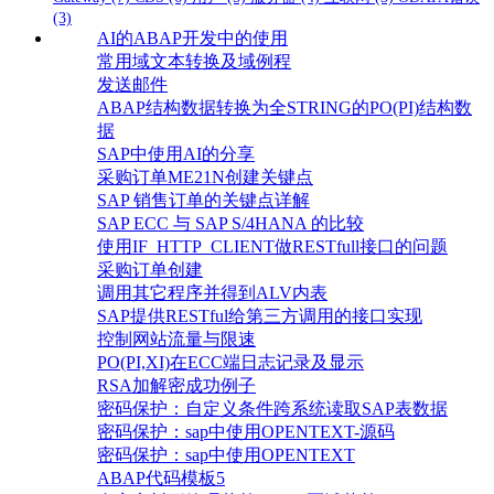
(3)
AI的ABAP开发中的使用
常用域文本转换及域例程
发送邮件
ABAP结构数据转换为全STRING的PO(PI)结构数
据
SAP中使用AI的分享
采购订单ME21N创建关键点
SAP 销售订单的关键点详解
SAP ECC 与 SAP S/4HANA 的比较
使用IF_HTTP_CLIENT做RESTfull接口的问题
采购订单创建
调用其它程序并得到ALV内表
SAP提供RESTful给第三方调用的接口实现
控制网站流量与限速
PO(PI,XI)在ECC端日志记录及显示
RSA加解密成功例子
密码保护：自定义条件跨系统读取SAP表数据
密码保护：sap中使用OPENTEXT-源码
密码保护：sap中使用OPENTEXT
ABAP代码模板5