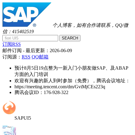
个人博客，如有合作请联系，QQ/微
信：415402519
SEARCH
订阅RSS
邮件订阅
- 最后更新：
2026-06-09
订阅源：
RSS
QQ邮箱
预计8月5日19点整为一新入门小朋友做SAP、及ABAP
方面的入门培训
欢迎有兴趣的新人到时参加（免费），腾讯会议地址：
https://meeting.tencent.com/dm/GviMjCEs223q
腾讯会议ID：176-928-322
SAPUI5