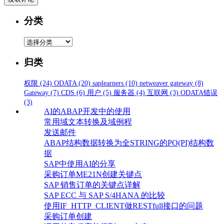
分类
分
类
归类
权限
(24)
ODATA
(20)
saplearners
(10)
netweaver gateway
(8)
Gateway
(7)
CDS
(6)
用户
(5)
服务器
(4)
互联网
(3)
ODATA错误
(3)
AI的ABAP开发中的使用
常用域文本转换及域例程
发送邮件
ABAP结构数据转换为全STRING的PO(PI)结构数
据
SAP中使用AI的分享
采购订单ME21N创建关键点
SAP 销售订单的关键点详解
SAP ECC 与 SAP S/4HANA 的比较
使用IF_HTTP_CLIENT做RESTfull接口的问题
采购订单创建