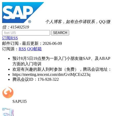
个人博客，如有合作请联系，QQ/微
信：415402519
SEARCH
订阅RSS
邮件订阅
- 最后更新：
2026-06-09
订阅源：
RSS
QQ邮箱
预计8月5日19点整为一新入门小朋友做SAP、及ABAP
方面的入门培训
欢迎有兴趣的新人到时参加（免费），腾讯会议地址：
https://meeting.tencent.com/dm/GviMjCEs223q
腾讯会议ID：176-928-322
SAPUI5