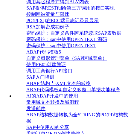
调用其它程序并得到ALV内表
SAP提供RESTful给第三方调用的接口实现
控制网站流量与限速
PO(PI,XI)在ECC端日志记录及显示
RSA加解密成功例子
密码保护：自定义条件跨系统读取SAP表数据
密码保护：sap中使用OPENTEXT-源码
密码保护：sap中使用OPENTEXT
ABAP代码模板5
自定义树形管理菜单（SAP区域菜单）
使用FB05创建凭证
调用工商银行API接口
SAP入门培训
ABAP 结构 与XML文本的转换
ABAP代码模板4-自定义多窗口单据功能程序
AI的ABAP开发中的使用
常用域文本转换及域例程
发送邮件
ABAP结构数据转换为全STRING的PO(PI)结构数
据
SAP中使用AI的分享
采购订单ME21N创建关键点