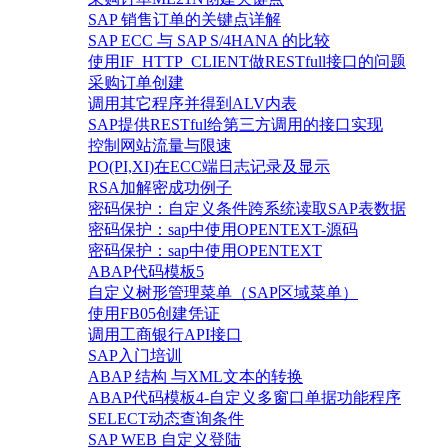
SAP 销售订单的关键点详解
SAP ECC 与 SAP S/4HANA 的比较
使用IF_HTTP_CLIENT做RESTfull接口的问题
采购订单创建
调用其它程序并得到ALV内表
SAP提供RESTful给第三方调用的接口实现
控制网站流量与限速
PO(PI,XI)在ECC端日志记录及显示
RSA加解密成功例子
密码保护：自定义条件跨系统读取SAP表数据
密码保护：sap中使用OPENTEXT-源码
密码保护：sap中使用OPENTEXT
ABAP代码模板5
自定义树形管理菜单（SAP区域菜单）
使用FB05创建凭证
调用工商银行API接口
SAP入门培训
ABAP 结构 与XML文本的转换
ABAP代码模板4-自定义多窗口单据功能程序
SELECT动态查询条件
SAP WEB 自定义登陆