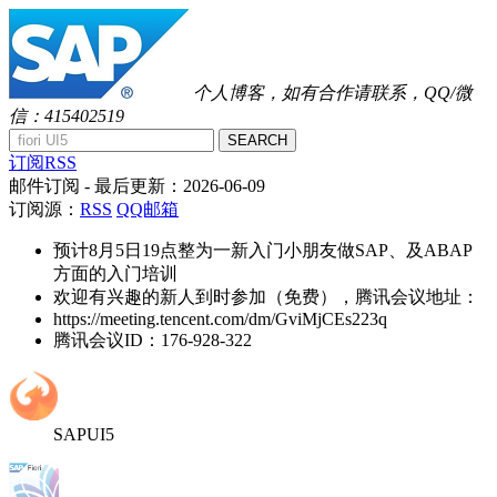
个人博客，如有合作请联系，QQ/微
信：415402519
SEARCH
订阅RSS
邮件订阅
- 最后更新：
2026-06-09
订阅源：
RSS
QQ邮箱
预计8月5日19点整为一新入门小朋友做SAP、及ABAP
方面的入门培训
欢迎有兴趣的新人到时参加（免费），腾讯会议地址：
https://meeting.tencent.com/dm/GviMjCEs223q
腾讯会议ID：176-928-322
SAPUI5