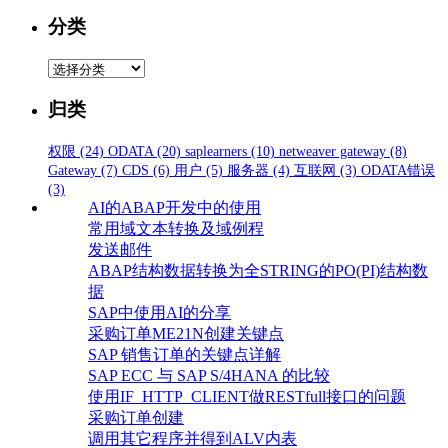
分类
分
类
归类
权限
(24)
ODATA
(20)
saplearners
(10)
netweaver gateway
(8)
Gateway
(7)
CDS
(6)
用户
(5)
服务器
(4)
互联网
(3)
ODATA错误
(3)
AI的ABAP开发中的使用
常用域文本转换及域例程
发送邮件
ABAP结构数据转换为全STRING的PO(PI)结构数
据
SAP中使用AI的分享
采购订单ME21N创建关键点
SAP 销售订单的关键点详解
SAP ECC 与 SAP S/4HANA 的比较
使用IF_HTTP_CLIENT做RESTfull接口的问题
采购订单创建
调用其它程序并得到ALV内表