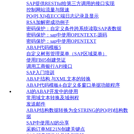
SAP提供RESTful给第三方调用的接口实现
控制网站流量与限速
PO(PI,XI)在ECC端日志记录及显示
RSA加解密成功例子
密码保护：自定义条件跨系统读取SAP表数据
密码保护：sap中使用OPENTEXT-源码
密码保护：sap中使用OPENTEXT
ABAP代码模板5
自定义树形管理菜单（SAP区域菜单）
使用FB05创建凭证
调用工商银行API接口
SAP入门培训
ABAP 结构 与XML文本的转换
ABAP代码模板4-自定义多窗口单据功能程序
AI的ABAP开发中的使用
常用域文本转换及域例程
发送邮件
ABAP结构数据转换为全STRING的PO(PI)结构数
据
SAP中使用AI的分享
采购订单ME21N创建关键点