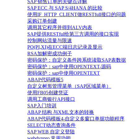
SAP 销售订单的关键点详解
SAP ECC 与 SAP S/4HANA 的比较
使用IF_HTTP_CLIENT做RESTfull接口的问题
采购订单创建
调用其它程序并得到ALV内表
SAP提供RESTful给第三方调用的接口实现
控制网站流量与限速
PO(PI,XI)在ECC端日志记录及显示
RSA加解密成功例子
密码保护：自定义条件跨系统读取SAP表数据
密码保护：sap中使用OPENTEXT-源码
密码保护：sap中使用OPENTEXT
ABAP代码模板5
自定义树形管理菜单（SAP区域菜单）
使用FB05创建凭证
调用工商银行API接口
SAP入门培训
ABAP 结构 与XML文本的转换
ABAP代码模板4-自定义多窗口单据功能程序
SELECT动态查询条件
SAP WEB 自定义登陆
webdynpro 常用功能