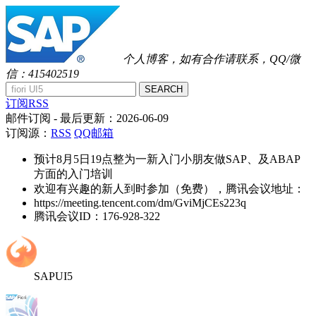
个人博客，如有合作请联系，QQ/微
信：415402519
SEARCH
订阅RSS
邮件订阅
- 最后更新：
2026-06-09
订阅源：
RSS
QQ邮箱
预计8月5日19点整为一新入门小朋友做SAP、及ABAP
方面的入门培训
欢迎有兴趣的新人到时参加（免费），腾讯会议地址：
https://meeting.tencent.com/dm/GviMjCEs223q
腾讯会议ID：176-928-322
SAPUI5