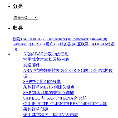
分类
分
类
归类
权限
(24)
ODATA
(20)
saplearners
(10)
netweaver gateway
(8)
Gateway
(7)
CDS
(6)
用户
(5)
服务器
(4)
互联网
(3)
ODATA错误
(3)
AI的ABAP开发中的使用
常用域文本转换及域例程
发送邮件
ABAP结构数据转换为全STRING的PO(PI)结构数
据
SAP中使用AI的分享
采购订单ME21N创建关键点
SAP 销售订单的关键点详解
SAP ECC 与 SAP S/4HANA 的比较
使用IF_HTTP_CLIENT做RESTfull接口的问题
采购订单创建
调用其它程序并得到ALV内表