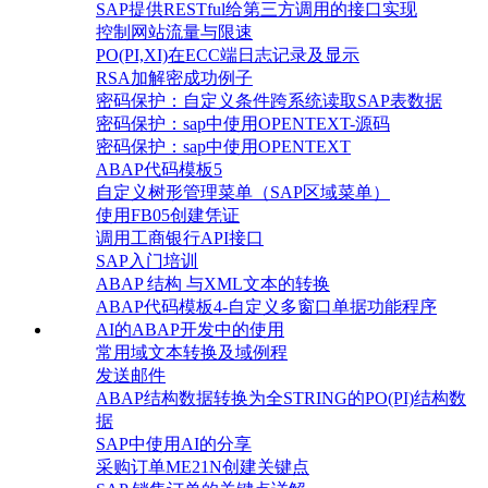
SAP提供RESTful给第三方调用的接口实现
控制网站流量与限速
PO(PI,XI)在ECC端日志记录及显示
RSA加解密成功例子
密码保护：自定义条件跨系统读取SAP表数据
密码保护：sap中使用OPENTEXT-源码
密码保护：sap中使用OPENTEXT
ABAP代码模板5
自定义树形管理菜单（SAP区域菜单）
使用FB05创建凭证
调用工商银行API接口
SAP入门培训
ABAP 结构 与XML文本的转换
ABAP代码模板4-自定义多窗口单据功能程序
AI的ABAP开发中的使用
常用域文本转换及域例程
发送邮件
ABAP结构数据转换为全STRING的PO(PI)结构数
据
SAP中使用AI的分享
采购订单ME21N创建关键点