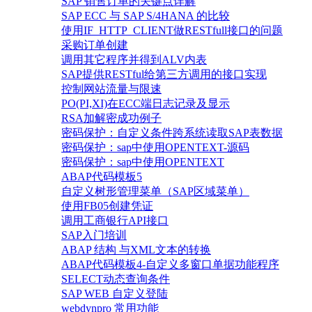
SAP 销售订单的关键点详解
SAP ECC 与 SAP S/4HANA 的比较
使用IF_HTTP_CLIENT做RESTfull接口的问题
采购订单创建
调用其它程序并得到ALV内表
SAP提供RESTful给第三方调用的接口实现
控制网站流量与限速
PO(PI,XI)在ECC端日志记录及显示
RSA加解密成功例子
密码保护：自定义条件跨系统读取SAP表数据
密码保护：sap中使用OPENTEXT-源码
密码保护：sap中使用OPENTEXT
ABAP代码模板5
自定义树形管理菜单（SAP区域菜单）
使用FB05创建凭证
调用工商银行API接口
SAP入门培训
ABAP 结构 与XML文本的转换
ABAP代码模板4-自定义多窗口单据功能程序
SELECT动态查询条件
SAP WEB 自定义登陆
webdynpro 常用功能