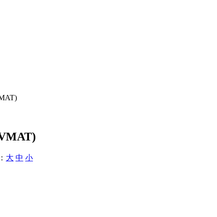
VMAT)
DUVMAT)
：
大
中
小