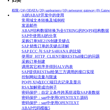
归类
权限
(24)
ODATA
(20)
saplearners
(10)
netweaver gateway
(8)
Gatew
AI的ABAP开发中的使用
常用域文本转换及域例程
发送邮件
ABAP结构数据转换为全STRING的PO(PI)结构数据
SAP中使用AI的分享
采购订单ME21N创建关键点
SAP 销售订单的关键点详解
SAP ECC 与 SAP S/4HANA 的比较
使用IF_HTTP_CLIENT做RESTfull接口的问题
采购订单创建
调用其它程序并得到ALV内表
SAP提供RESTful给第三方调用的接口实现
控制网站流量与限速
PO(PI,XI)在ECC端日志记录及显示
RSA加解密成功例子
密码保护：自定义条件跨系统读取SAP表数据
密码保护：sap中使用OPENTEXT-源码
密码保护：sap中使用OPENTEXT
ABAP代码模板5