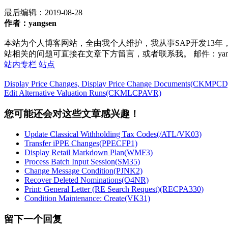
最后编辑：
2019-08-28
作者：yangsen
本站为个人博客网站，全由我个人维护，我从事SAP开发13年
站相关的问题可直接在文章下方留言，或者联系我。 邮件：yan252@16
站内专栏
站点
Display Price Changes, Display Price Change Documents(CKMPCD
Edit Alternative Valuation Runs(CKMLCPAVR)
您可能还会对这些文章感兴趣！
Update Classical Withholding Tax Codes(/ATL/VK03)
Transfer iPPE Changes(PPECFP1)
Display Retail Markdown Plan(WMF3)
Process Batch Input Session(SM35)
Change Message Condition(PJNK2)
Recover Deleted Nominations(O4NR)
Print: General Letter (RE Search Request)(RECPA330)
Condition Maintenance: Create(VK31)
留下一个回复