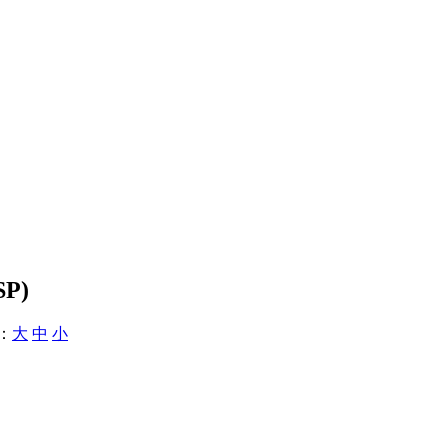
SP)
：
大
中
小