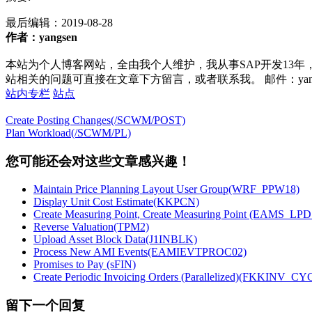
最后编辑：
2019-08-28
作者：yangsen
本站为个人博客网站，全由我个人维护，我从事SAP开发13年
站相关的问题可直接在文章下方留言，或者联系我。 邮件：yan252@16
站内专栏
站点
Create Posting Changes(/SCWM/POST)
Plan Workload(/SCWM/PL)
您可能还会对这些文章感兴趣！
Maintain Price Planning Layout User Group(WRF_PPW18)
Display Unit Cost Estimate(KKPCN)
Create Measuring Point, Create Measuring Point (EAMS_L
Reverse Valuation(TPM2)
Upload Asset Block Data(J1INBLK)
Process New AMI Events(EAMIEVTPROC02)
Promises to Pay (sFIN)
Create Periodic Invoicing Orders (Parallelized)(FKKINV_
留下一个回复