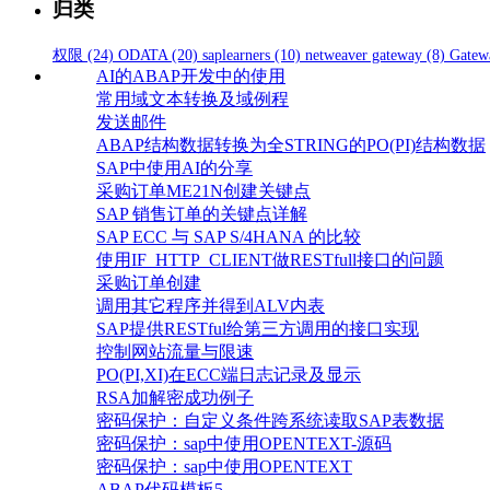
归类
权限
(24)
ODATA
(20)
saplearners
(10)
netweaver gateway
(8)
Gatew
AI的ABAP开发中的使用
常用域文本转换及域例程
发送邮件
ABAP结构数据转换为全STRING的PO(PI)结构数据
SAP中使用AI的分享
采购订单ME21N创建关键点
SAP 销售订单的关键点详解
SAP ECC 与 SAP S/4HANA 的比较
使用IF_HTTP_CLIENT做RESTfull接口的问题
采购订单创建
调用其它程序并得到ALV内表
SAP提供RESTful给第三方调用的接口实现
控制网站流量与限速
PO(PI,XI)在ECC端日志记录及显示
RSA加解密成功例子
密码保护：自定义条件跨系统读取SAP表数据
密码保护：sap中使用OPENTEXT-源码
密码保护：sap中使用OPENTEXT
ABAP代码模板5