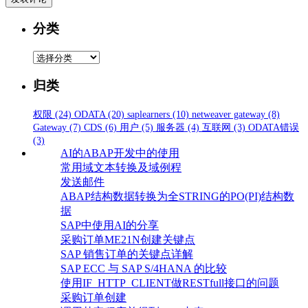
分类
分
类
归类
权限
(24)
ODATA
(20)
saplearners
(10)
netweaver gateway
(8)
Gateway
(7)
CDS
(6)
用户
(5)
服务器
(4)
互联网
(3)
ODATA错误
(3)
AI的ABAP开发中的使用
常用域文本转换及域例程
发送邮件
ABAP结构数据转换为全STRING的PO(PI)结构数
据
SAP中使用AI的分享
采购订单ME21N创建关键点
SAP 销售订单的关键点详解
SAP ECC 与 SAP S/4HANA 的比较
使用IF_HTTP_CLIENT做RESTfull接口的问题
采购订单创建