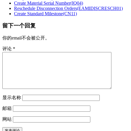
Create Material Serial Number(IQ04)
Reschedule Disconnection Orders(EAMIDISCRESCH01)
Create Standard Milestone(CN11)
留下一个回复
你的email不会被公开。
评论
*
显示名称
邮箱
网站