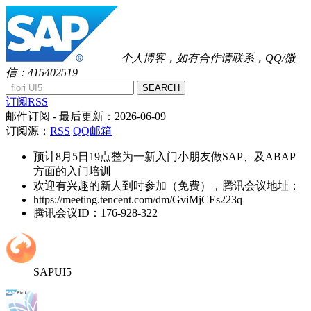
个人博客，如有合作请联系，QQ/微
信：415402519
SEARCH
订阅RSS
邮件订阅
- 最后更新：
2026-06-09
订阅源：
RSS
QQ邮箱
预计8月5日19点整为一新入门小朋友做SAP、及ABAP
方面的入门培训
欢迎有兴趣的新人到时参加（免费），腾讯会议地址：
https://meeting.tencent.com/dm/GviMjCEs223q
腾讯会议ID：176-928-322
SAPUI5