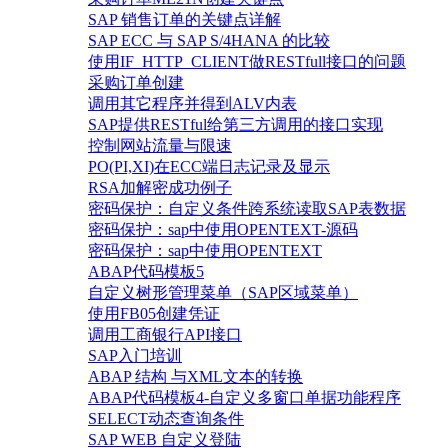
SAP 销售订单的关键点详解
SAP ECC 与 SAP S/4HANA 的比较
使用IF_HTTP_CLIENT做RESTfull接口的问题
采购订单创建
调用其它程序并得到ALV内表
SAP提供RESTful给第三方调用的接口实现
控制网站流量与限速
PO(PI,XI)在ECC端日志记录及显示
RSA加解密成功例子
密码保护：自定义条件跨系统读取SAP表数据
密码保护：sap中使用OPENTEXT-源码
密码保护：sap中使用OPENTEXT
ABAP代码模板5
自定义树形管理菜单（SAP区域菜单）
使用FB05创建凭证
调用工商银行API接口
SAP入门培训
ABAP 结构 与XML文本的转换
ABAP代码模板4-自定义多窗口单据功能程序
SELECT动态查询条件
SAP WEB 自定义登陆