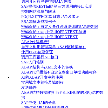
调用其它程序并得到ALV内表
SAP提供RESTful给第三方调用的接口实现
控制网站流量与限速
PO(PI,XI)在ECC端日志记录及显示
RSA加解密成功例子
密码保护：自定义条件跨系统读取SAP表数据
密码保护：sap中使用OPENTEXT-源码
密码保护：sap中使用OPENTEXT
ABAP代码模板5
自定义树形管理菜单（SAP区域菜单）
使用FB05创建凭证
调用工商银行API接口
SAP入门培训
ABAP 结构 与XML文本的转换
ABAP代码模板4-自定义多窗口单据功能程序
AI的ABAP开发中的使用
常用域文本转换及域例程
发送邮件
ABAP结构数据转换为全STRING的PO(PI)结构数
据
SAP中使用AI的分享
采购订单ME21N创建关键点