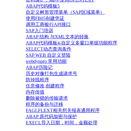
ABAP代码模板5
自定义树形管理菜单（SAP区域菜单）
使用FB05创建凭证
调用工商银行API接口
SAP入门培训
ABAP 结构 与XML文本的转换
ABAP代码模板4-自定义多窗口单据功能程序
SELECT动态查询条件
SAP WEB 自定义登陆
webdynpro 常用功能
ABAP历险记
历史对像打包生成请求号
防掉线程序
任意修改,创建程序
内存传值
删除被锁的传输请求
程序的备份与迁移
FAGLFLEXT相关想关报表通用程序
ABAP 原代码加密与保护
EXECL导入日期，时间，金额处理