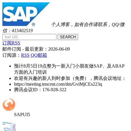
个人博客，如有合作请联系，QQ/微
信：415402519
SEARCH
订阅RSS
邮件订阅
- 最后更新：
2026-06-09
订阅源：
RSS
QQ邮箱
预计8月5日19点整为一新入门小朋友做SAP、及ABAP
方面的入门培训
欢迎有兴趣的新人到时参加（免费），腾讯会议地址：
https://meeting.tencent.com/dm/GviMjCEs223q
腾讯会议ID：176-928-322
SAPUI5