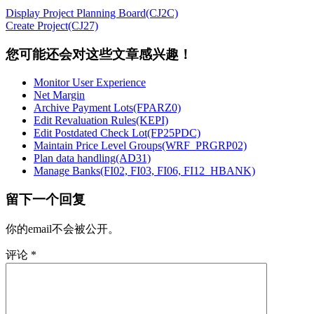
Display Project Planning Board(CJ2C)
Create Project(CJ27)
您可能还会对这些文章感兴趣！
Monitor User Experience
Net Margin
Archive Payment Lots(FPARZ0)
Edit Revaluation Rules(KEPI)
Edit Postdated Check Lot(FP25PDC)
Maintain Price Level Groups(WRF_PRGRP02)
Plan data handling(AD31)
Manage Banks(FI02, FI03, FI06, FI12_HBANK)
留下一个回复
你的email不会被公开。
评论
*