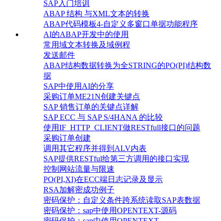
SAP入门培训
ABAP 结构 与XML文本的转换
ABAP代码模板4-自定义多窗口单据功能程序
AI的ABAP开发中的使用
常用域文本转换及域例程
发送邮件
ABAP结构数据转换为全STRING的PO(PI)结构数
据
SAP中使用AI的分享
采购订单ME21N创建关键点
SAP 销售订单的关键点详解
SAP ECC 与 SAP S/4HANA 的比较
使用IF_HTTP_CLIENT做RESTfull接口的问题
采购订单创建
调用其它程序并得到ALV内表
SAP提供RESTful给第三方调用的接口实现
控制网站流量与限速
PO(PI,XI)在ECC端日志记录及显示
RSA加解密成功例子
密码保护：自定义条件跨系统读取SAP表数据
密码保护：sap中使用OPENTEXT-源码
密码保护：sap中使用OPENTEXT