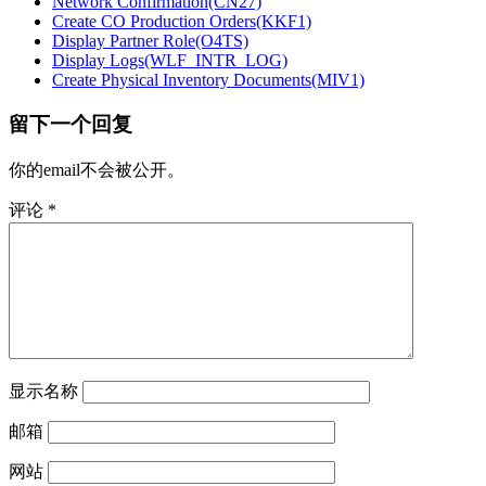
Network Confirmation(CN27)
Create CO Production Orders(KKF1)
Display Partner Role(O4TS)
Display Logs(WLF_INTR_LOG)
Create Physical Inventory Documents(MIV1)
留下一个回复
你的email不会被公开。
评论
*
显示名称
邮箱
网站