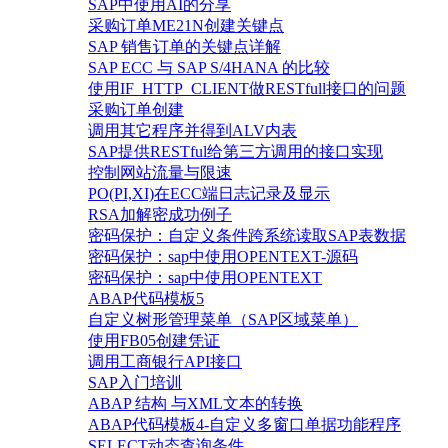
SAP中使用AI的分享
采购订单ME21N创建关键点
SAP 销售订单的关键点详解
SAP ECC 与 SAP S/4HANA 的比较
使用IF_HTTP_CLIENT做RESTfull接口的问题
采购订单创建
调用其它程序并得到ALV内表
SAP提供RESTful给第三方调用的接口实现
控制网站流量与限速
PO(PI,XI)在ECC端日志记录及显示
RSA加解密成功例子
密码保护：自定义条件跨系统读取SAP表数据
密码保护：sap中使用OPENTEXT-源码
密码保护：sap中使用OPENTEXT
ABAP代码模板5
自定义树形管理菜单（SAP区域菜单）
使用FB05创建凭证
调用工商银行API接口
SAP入门培训
ABAP 结构 与XML文本的转换
ABAP代码模板4-自定义多窗口单据功能程序
SELECT动态查询条件