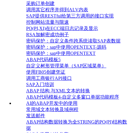
采购订单创建
调用其它程序并得到ALV内表
SAP提供RESTful给第三方调用的接口实现
控制网站流量与限速
PO(PI,XI)在ECC端日志记录及显示
RSA加解密成功例子
密码保护：自定义条件跨系统读取SAP表数据
密码保护：sap中使用OPENTEXT-源码
密码保护：sap中使用OPENTEXT
ABAP代码模板5
自定义树形管理菜单（SAP区域菜单）
使用FB05创建凭证
调用工商银行API接口
SAP入门培训
ABAP 结构 与XML文本的转换
ABAP代码模板4-自定义多窗口单据功能程序
AI的ABAP开发中的使用
常用域文本转换及域例程
发送邮件
ABAP结构数据转换为全STRING的PO(PI)结构数
据