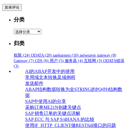
分类
分
类
归类
权限
(24)
ODATA
(20)
saplearners
(10)
netweaver gateway
(8)
Gateway
(7)
CDS
(6)
用户
(5)
服务器
(4)
互联网
(3)
ODATA错误
(3)
AI的ABAP开发中的使用
常用域文本转换及域例程
发送邮件
ABAP结构数据转换为全STRING的PO(PI)结构数
据
SAP中使用AI的分享
采购订单ME21N创建关键点
SAP 销售订单的关键点详解
SAP ECC 与 SAP S/4HANA 的比较
使用IF_HTTP_CLIENT做RESTfull接口的问题