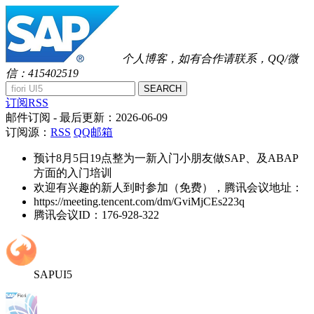
个人博客，如有合作请联系，QQ/微
信：415402519
SEARCH
订阅RSS
邮件订阅
- 最后更新：
2026-06-09
订阅源：
RSS
QQ邮箱
预计8月5日19点整为一新入门小朋友做SAP、及ABAP
方面的入门培训
欢迎有兴趣的新人到时参加（免费），腾讯会议地址：
https://meeting.tencent.com/dm/GviMjCEs223q
腾讯会议ID：176-928-322
SAPUI5