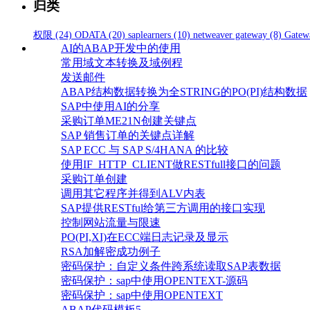
归类
权限
(24)
ODATA
(20)
saplearners
(10)
netweaver gateway
(8)
Gatew
AI的ABAP开发中的使用
常用域文本转换及域例程
发送邮件
ABAP结构数据转换为全STRING的PO(PI)结构数据
SAP中使用AI的分享
采购订单ME21N创建关键点
SAP 销售订单的关键点详解
SAP ECC 与 SAP S/4HANA 的比较
使用IF_HTTP_CLIENT做RESTfull接口的问题
采购订单创建
调用其它程序并得到ALV内表
SAP提供RESTful给第三方调用的接口实现
控制网站流量与限速
PO(PI,XI)在ECC端日志记录及显示
RSA加解密成功例子
密码保护：自定义条件跨系统读取SAP表数据
密码保护：sap中使用OPENTEXT-源码
密码保护：sap中使用OPENTEXT
ABAP代码模板5