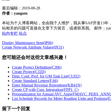
最后编辑：
2019-08-28
作者：yangsen
本站为个人博客网站，全由我个人维护，我从事SAP开发13年
站相关的问题可直接在文章下方留言，或者联系我。 邮件：yan252@16
站内专栏
站点
Display Maintenance Item(IP06)
Create Network Attribute Values(IN31)
您可能还会对这些文章感兴趣！
Create Project Definition(CJ06)
Create Project(CJ2D)
Distr. Conf. Prof. for GM Task List(CUD2)
Create Standard Letters(F.66)
Enter Manual Revenue Repostings(KB41N)
Create CP with Cust. Integration(FPP1_C)
Personalization for Annual AVC Apps(FMAVC_PERS_ANN
List Schedule Records for Meter Reading Units and Portions(
留下一个回复