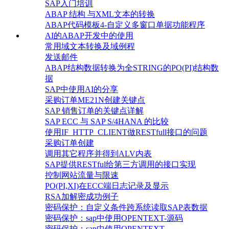
SAP入门培训
ABAP 结构 与XML文本的转换
ABAP代码模板4-自定义多窗口单据功能程序
AI的ABAP开发中的使用
常用域文本转换及域例程
发送邮件
ABAP结构数据转换为全STRING的PO(PI)结构数
据
SAP中使用AI的分享
采购订单ME21N创建关键点
SAP 销售订单的关键点详解
SAP ECC 与 SAP S/4HANA 的比较
使用IF_HTTP_CLIENT做RESTfull接口的问题
采购订单创建
调用其它程序并得到ALV内表
SAP提供RESTful给第三方调用的接口实现
控制网站流量与限速
PO(PI,XI)在ECC端日志记录及显示
RSA加解密成功例子
密码保护：自定义条件跨系统读取SAP表数据
密码保护：sap中使用OPENTEXT-源码
密码保护：sap中使用OPENTEXT