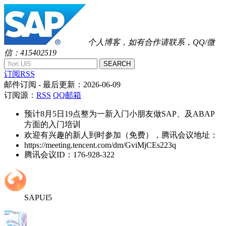
个人博客，如有合作请联系，QQ/微
信：415402519
SEARCH
订阅RSS
邮件订阅
- 最后更新：
2026-06-09
订阅源：
RSS
QQ邮箱
预计8月5日19点整为一新入门小朋友做SAP、及ABAP
方面的入门培训
欢迎有兴趣的新人到时参加（免费），腾讯会议地址：
https://meeting.tencent.com/dm/GviMjCEs223q
腾讯会议ID：176-928-322
SAPUI5