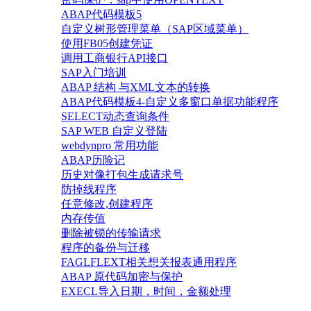
ABAP代码模板5
自定义树形管理菜单（SAP区域菜单）
使用FB05创建凭证
调用工商银行API接口
SAP入门培训
ABAP 结构 与XML文本的转换
ABAP代码模板4-自定义多窗口单据功能程序
SELECT动态查询条件
SAP WEB 自定义登陆
webdynpro 常用功能
ABAP历险记
历史对像打包生成请求号
防掉线程序
任意修改,创建程序
内存传值
删除被锁的传输请求
程序的备份与迁移
FAGLFLEXT相关想关报表通用程序
ABAP 原代码加密与保护
EXECL导入日期，时间，金额处理