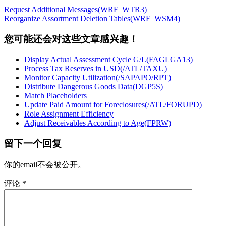
Request Additional Messages(WRF_WTR3)
Reorganize Assortment Deletion Tables(WRF_WSM4)
您可能还会对这些文章感兴趣！
Display Actual Assessment Cycle G/L(FAGLGA13)
Process Tax Reserves in USD(/ATL/TAXU)
Monitor Capacity Utilization(/SAPAPO/RPT)
Distribute Dangerous Goods Data(DGP5S)
Match Placeholders
Update Paid Amount for Foreclosures(/ATL/FORUPD)
Role Assignment Efficiency
Adjust Receivables According to Age(FPRW)
留下一个回复
你的email不会被公开。
评论
*