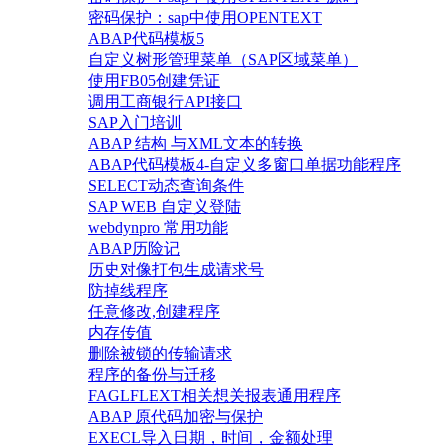
密码保护：sap中使用OPENTEXT
ABAP代码模板5
自定义树形管理菜单（SAP区域菜单）
使用FB05创建凭证
调用工商银行API接口
SAP入门培训
ABAP 结构 与XML文本的转换
ABAP代码模板4-自定义多窗口单据功能程序
SELECT动态查询条件
SAP WEB 自定义登陆
webdynpro 常用功能
ABAP历险记
历史对像打包生成请求号
防掉线程序
任意修改,创建程序
内存传值
删除被锁的传输请求
程序的备份与迁移
FAGLFLEXT相关想关报表通用程序
ABAP 原代码加密与保护
EXECL导入日期，时间，金额处理