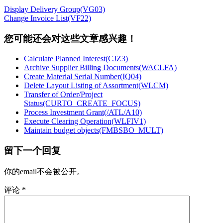
Display Delivery Group(VG03)
Change Invoice List(VF22)
您可能还会对这些文章感兴趣！
Calculate Planned Interest(CJZ3)
Archive Supplier Billing Documents(WACLFA)
Create Material Serial Number(IQ04)
Delete Layout Listing of Assortment(WLCM)
Transfer of Order/Project
Status(CURTO_CREATE_FOCUS)
Process Investment Grant(/ATL/A10)
Execute Clearing Operation(WLFIV1)
Maintain budget objects(FMBSBO_MULT)
留下一个回复
你的email不会被公开。
评论
*