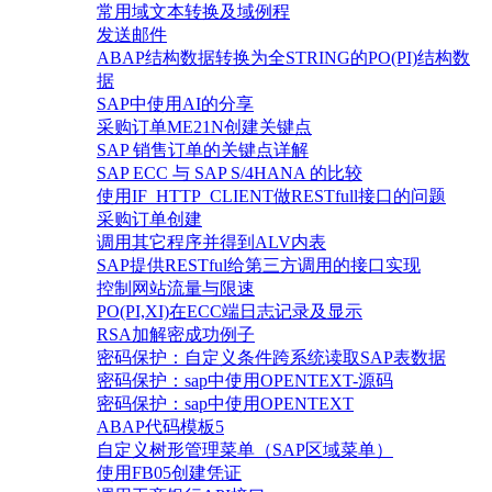
常用域文本转换及域例程
发送邮件
ABAP结构数据转换为全STRING的PO(PI)结构数
据
SAP中使用AI的分享
采购订单ME21N创建关键点
SAP 销售订单的关键点详解
SAP ECC 与 SAP S/4HANA 的比较
使用IF_HTTP_CLIENT做RESTfull接口的问题
采购订单创建
调用其它程序并得到ALV内表
SAP提供RESTful给第三方调用的接口实现
控制网站流量与限速
PO(PI,XI)在ECC端日志记录及显示
RSA加解密成功例子
密码保护：自定义条件跨系统读取SAP表数据
密码保护：sap中使用OPENTEXT-源码
密码保护：sap中使用OPENTEXT
ABAP代码模板5
自定义树形管理菜单（SAP区域菜单）
使用FB05创建凭证