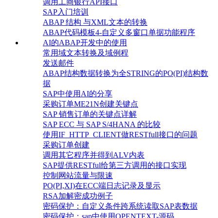
调用工商银行API接口
SAP入门培训
ABAP 结构 与XML文本的转换
ABAP代码模板4-自定义多窗口单据功能程序
AI的ABAP开发中的使用
常用域文本转换及域例程
发送邮件
ABAP结构数据转换为全STRING的PO(PI)结构数
据
SAP中使用AI的分享
采购订单ME21N创建关键点
SAP 销售订单的关键点详解
SAP ECC 与 SAP S/4HANA 的比较
使用IF_HTTP_CLIENT做RESTfull接口的问题
采购订单创建
调用其它程序并得到ALV内表
SAP提供RESTful给第三方调用的接口实现
控制网站流量与限速
PO(PI,XI)在ECC端日志记录及显示
RSA加解密成功例子
密码保护：自定义条件跨系统读取SAP表数据
密码保护：sap中使用OPENTEXT-源码