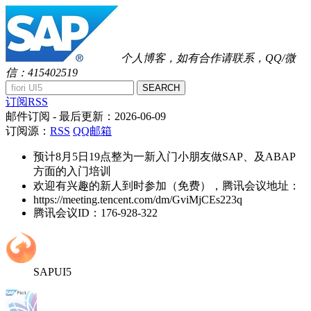
个人博客，如有合作请联系，QQ/微
信：415402519
SEARCH
订阅RSS
邮件订阅
- 最后更新：
2026-06-09
订阅源：
RSS
QQ邮箱
预计8月5日19点整为一新入门小朋友做SAP、及ABAP
方面的入门培训
欢迎有兴趣的新人到时参加（免费），腾讯会议地址：
https://meeting.tencent.com/dm/GviMjCEs223q
腾讯会议ID：176-928-322
SAPUI5