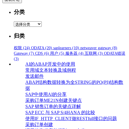
分类
分
类
归类
权限
(24)
ODATA
(20)
saplearners
(10)
netweaver gateway
(8)
Gateway
(7)
CDS
(6)
用户
(5)
服务器
(4)
互联网
(3)
ODATA错误
(3)
AI的ABAP开发中的使用
常用域文本转换及域例程
发送邮件
ABAP结构数据转换为全STRING的PO(PI)结构数
据
SAP中使用AI的分享
采购订单ME21N创建关键点
SAP 销售订单的关键点详解
SAP ECC 与 SAP S/4HANA 的比较
使用IF_HTTP_CLIENT做RESTfull接口的问题
采购订单创建