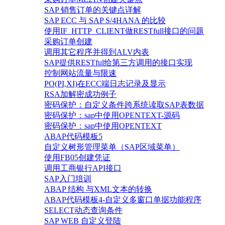
SAP 销售订单的关键点详解
SAP ECC 与 SAP S/4HANA 的比较
使用IF_HTTP_CLIENT做RESTfull接口的问题
采购订单创建
调用其它程序并得到ALV内表
SAP提供RESTful给第三方调用的接口实现
控制网站流量与限速
PO(PI,XI)在ECC端日志记录及显示
RSA加解密成功例子
密码保护：自定义条件跨系统读取SAP表数据
密码保护：sap中使用OPENTEXT-源码
密码保护：sap中使用OPENTEXT
ABAP代码模板5
自定义树形管理菜单（SAP区域菜单）
使用FB05创建凭证
调用工商银行API接口
SAP入门培训
ABAP 结构 与XML文本的转换
ABAP代码模板4-自定义多窗口单据功能程序
SELECT动态查询条件
SAP WEB 自定义登陆