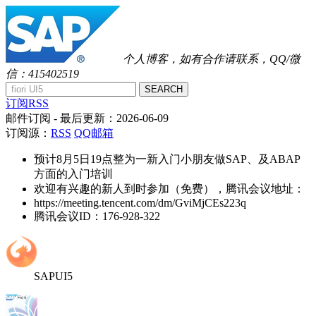
个人博客，如有合作请联系，QQ/微
信：415402519
SEARCH
订阅RSS
邮件订阅
- 最后更新：
2026-06-09
订阅源：
RSS
QQ邮箱
预计8月5日19点整为一新入门小朋友做SAP、及ABAP
方面的入门培训
欢迎有兴趣的新人到时参加（免费），腾讯会议地址：
https://meeting.tencent.com/dm/GviMjCEs223q
腾讯会议ID：176-928-322
SAPUI5