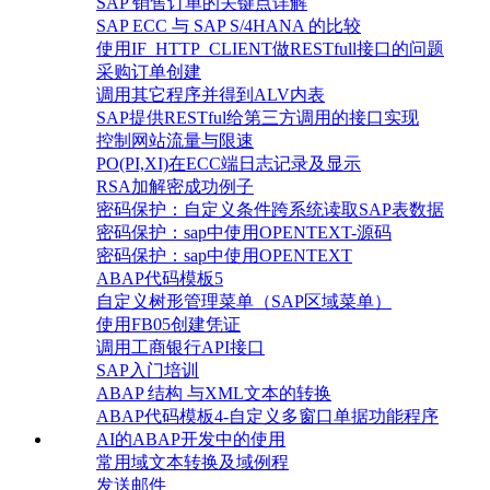
SAP 销售订单的关键点详解
SAP ECC 与 SAP S/4HANA 的比较
使用IF_HTTP_CLIENT做RESTfull接口的问题
采购订单创建
调用其它程序并得到ALV内表
SAP提供RESTful给第三方调用的接口实现
控制网站流量与限速
PO(PI,XI)在ECC端日志记录及显示
RSA加解密成功例子
密码保护：自定义条件跨系统读取SAP表数据
密码保护：sap中使用OPENTEXT-源码
密码保护：sap中使用OPENTEXT
ABAP代码模板5
自定义树形管理菜单（SAP区域菜单）
使用FB05创建凭证
调用工商银行API接口
SAP入门培训
ABAP 结构 与XML文本的转换
ABAP代码模板4-自定义多窗口单据功能程序
AI的ABAP开发中的使用
常用域文本转换及域例程
发送邮件