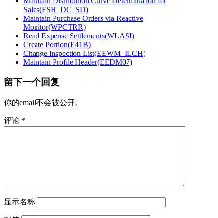
Maintain Distribution Curve Determination for
Sales(FSH_DC_SD)
Maintain Purchase Orders via Reactive
Monitor(WPCTRR)
Read Expense Settlements(WLASI)
Create Portion(E41B)
Change Inspection List(EEWM_ILCH)
Maintain Profile Header(EEDM07)
留下一个回复
你的email不会被公开。
评论
*
显示名称