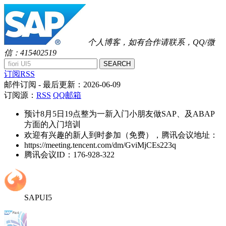
个人博客，如有合作请联系，QQ/微
信：415402519
SEARCH
订阅RSS
邮件订阅
- 最后更新：
2026-06-09
订阅源：
RSS
QQ邮箱
预计8月5日19点整为一新入门小朋友做SAP、及ABAP
方面的入门培训
欢迎有兴趣的新人到时参加（免费），腾讯会议地址：
https://meeting.tencent.com/dm/GviMjCEs223q
腾讯会议ID：176-928-322
SAPUI5