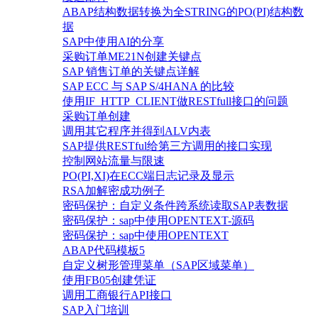
ABAP结构数据转换为全STRING的PO(PI)结构数
据
SAP中使用AI的分享
采购订单ME21N创建关键点
SAP 销售订单的关键点详解
SAP ECC 与 SAP S/4HANA 的比较
使用IF_HTTP_CLIENT做RESTfull接口的问题
采购订单创建
调用其它程序并得到ALV内表
SAP提供RESTful给第三方调用的接口实现
控制网站流量与限速
PO(PI,XI)在ECC端日志记录及显示
RSA加解密成功例子
密码保护：自定义条件跨系统读取SAP表数据
密码保护：sap中使用OPENTEXT-源码
密码保护：sap中使用OPENTEXT
ABAP代码模板5
自定义树形管理菜单（SAP区域菜单）
使用FB05创建凭证
调用工商银行API接口
SAP入门培训