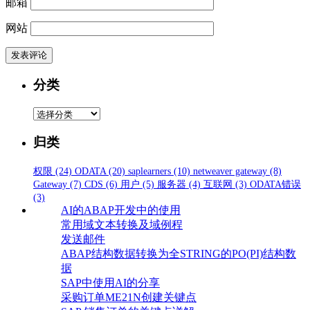
邮箱
网站
分类
分
类
归类
权限
(24)
ODATA
(20)
saplearners
(10)
netweaver gateway
(8)
Gateway
(7)
CDS
(6)
用户
(5)
服务器
(4)
互联网
(3)
ODATA错误
(3)
AI的ABAP开发中的使用
常用域文本转换及域例程
发送邮件
ABAP结构数据转换为全STRING的PO(PI)结构数
据
SAP中使用AI的分享
采购订单ME21N创建关键点