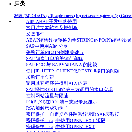
归类
权限
(24)
ODATA
(20)
saplearners
(10)
netweaver gateway
(8)
Gatew
AI的ABAP开发中的使用
常用域文本转换及域例程
发送邮件
ABAP结构数据转换为全STRING的PO(PI)结构数据
SAP中使用AI的分享
采购订单ME21N创建关键点
SAP 销售订单的关键点详解
SAP ECC 与 SAP S/4HANA 的比较
使用IF_HTTP_CLIENT做RESTfull接口的问题
采购订单创建
调用其它程序并得到ALV内表
SAP提供RESTful给第三方调用的接口实现
控制网站流量与限速
PO(PI,XI)在ECC端日志记录及显示
RSA加解密成功例子
密码保护：自定义条件跨系统读取SAP表数据
密码保护：sap中使用OPENTEXT-源码
密码保护：sap中使用OPENTEXT