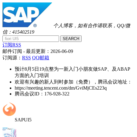
个人博客，如有合作请联系，QQ/微
信：415402519
SEARCH
订阅RSS
邮件订阅
- 最后更新：
2026-06-09
订阅源：
RSS
QQ邮箱
预计8月5日19点整为一新入门小朋友做SAP、及ABAP
方面的入门培训
欢迎有兴趣的新人到时参加（免费），腾讯会议地址：
https://meeting.tencent.com/dm/GviMjCEs223q
腾讯会议ID：176-928-322
SAPUI5