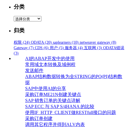
分类
分
类
归类
权限
(24)
ODATA
(20)
saplearners
(10)
netweaver gateway
(8)
Gateway
(7)
CDS
(6)
用户
(5)
服务器
(4)
互联网
(3)
ODATA错误
(3)
AI的ABAP开发中的使用
常用域文本转换及域例程
发送邮件
ABAP结构数据转换为全STRING的PO(PI)结构数
据
SAP中使用AI的分享
采购订单ME21N创建关键点
SAP 销售订单的关键点详解
SAP ECC 与 SAP S/4HANA 的比较
使用IF_HTTP_CLIENT做RESTfull接口的问题
采购订单创建
调用其它程序并得到ALV内表