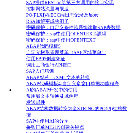
SAP提供RESTful给第三方调用的接口实现
控制网站流量与限速
PO(PI,XI)在ECC端日志记录及显示
RSA加解密成功例子
密码保护：自定义条件跨系统读取SAP表数据
密码保护：sap中使用OPENTEXT-源码
密码保护：sap中使用OPENTEXT
ABAP代码模板5
自定义树形管理菜单（SAP区域菜单）
使用FB05创建凭证
调用工商银行API接口
SAP入门培训
ABAP 结构 与XML文本的转换
ABAP代码模板4-自定义多窗口单据功能程序
AI的ABAP开发中的使用
常用域文本转换及域例程
发送邮件
ABAP结构数据转换为全STRING的PO(PI)结构数
据
SAP中使用AI的分享
采购订单ME21N创建关键点