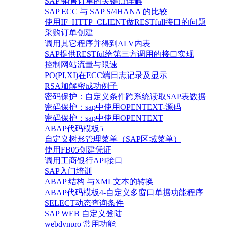
SAP 销售订单的关键点详解
SAP ECC 与 SAP S/4HANA 的比较
使用IF_HTTP_CLIENT做RESTfull接口的问题
采购订单创建
调用其它程序并得到ALV内表
SAP提供RESTful给第三方调用的接口实现
控制网站流量与限速
PO(PI,XI)在ECC端日志记录及显示
RSA加解密成功例子
密码保护：自定义条件跨系统读取SAP表数据
密码保护：sap中使用OPENTEXT-源码
密码保护：sap中使用OPENTEXT
ABAP代码模板5
自定义树形管理菜单（SAP区域菜单）
使用FB05创建凭证
调用工商银行API接口
SAP入门培训
ABAP 结构 与XML文本的转换
ABAP代码模板4-自定义多窗口单据功能程序
SELECT动态查询条件
SAP WEB 自定义登陆
webdynpro 常用功能