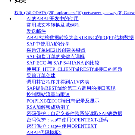
归类
权限
(24)
ODATA
(20)
saplearners
(10)
netweaver gateway
(8)
Gatew
AI的ABAP开发中的使用
常用域文本转换及域例程
发送邮件
ABAP结构数据转换为全STRING的PO(PI)结构数据
SAP中使用AI的分享
采购订单ME21N创建关键点
SAP 销售订单的关键点详解
SAP ECC 与 SAP S/4HANA 的比较
使用IF_HTTP_CLIENT做RESTfull接口的问题
采购订单创建
调用其它程序并得到ALV内表
SAP提供RESTful给第三方调用的接口实现
控制网站流量与限速
PO(PI,XI)在ECC端日志记录及显示
RSA加解密成功例子
密码保护：自定义条件跨系统读取SAP表数据
密码保护：sap中使用OPENTEXT-源码
密码保护：sap中使用OPENTEXT
ABAP代码模板5