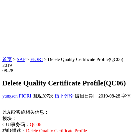
首页
>
SAP
>
FIORI
> Delete Quality Certificate Profile(QC06)
2019
08-28
Delete Quality Certificate Profile(QC06)
yangsen
FIORI
围观
107
次
留下评论
编辑日期：
2019-08-28
字体
此APP实施相关信息：
模块：
GUI事务码：
QC06
功能描述：
Delete Quality Certificate Profile