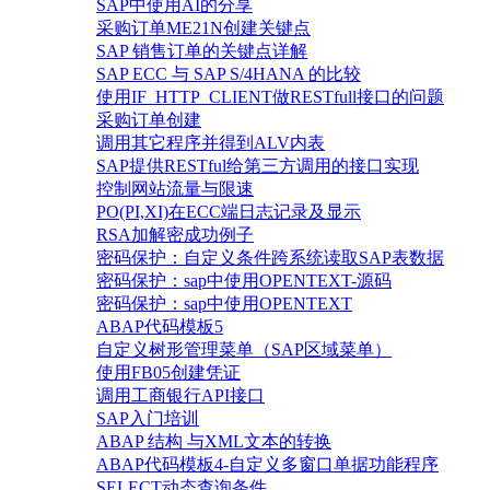
SAP中使用AI的分享
采购订单ME21N创建关键点
SAP 销售订单的关键点详解
SAP ECC 与 SAP S/4HANA 的比较
使用IF_HTTP_CLIENT做RESTfull接口的问题
采购订单创建
调用其它程序并得到ALV内表
SAP提供RESTful给第三方调用的接口实现
控制网站流量与限速
PO(PI,XI)在ECC端日志记录及显示
RSA加解密成功例子
密码保护：自定义条件跨系统读取SAP表数据
密码保护：sap中使用OPENTEXT-源码
密码保护：sap中使用OPENTEXT
ABAP代码模板5
自定义树形管理菜单（SAP区域菜单）
使用FB05创建凭证
调用工商银行API接口
SAP入门培训
ABAP 结构 与XML文本的转换
ABAP代码模板4-自定义多窗口单据功能程序
SELECT动态查询条件