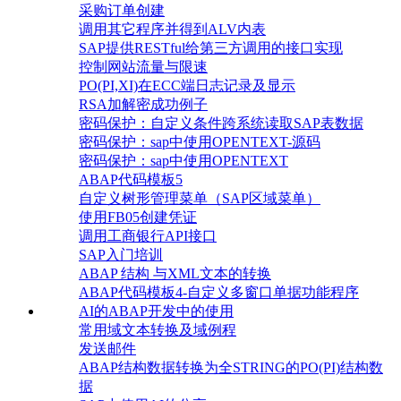
采购订单创建
调用其它程序并得到ALV内表
SAP提供RESTful给第三方调用的接口实现
控制网站流量与限速
PO(PI,XI)在ECC端日志记录及显示
RSA加解密成功例子
密码保护：自定义条件跨系统读取SAP表数据
密码保护：sap中使用OPENTEXT-源码
密码保护：sap中使用OPENTEXT
ABAP代码模板5
自定义树形管理菜单（SAP区域菜单）
使用FB05创建凭证
调用工商银行API接口
SAP入门培训
ABAP 结构 与XML文本的转换
ABAP代码模板4-自定义多窗口单据功能程序
AI的ABAP开发中的使用
常用域文本转换及域例程
发送邮件
ABAP结构数据转换为全STRING的PO(PI)结构数
据