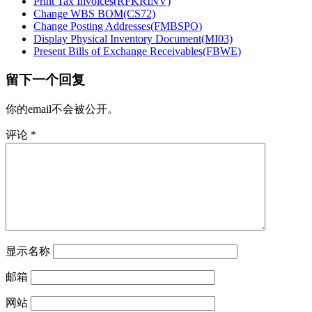
Print Tax Invoices(RFKRINV)
Change WBS BOM(CS72)
Change Posting Addresses(FMBSPO)
Display Physical Inventory Document(MI03)
Present Bills of Exchange Receivables(FBWE)
留下一个回复
你的email不会被公开。
评论
*
显示名称
邮箱
网站