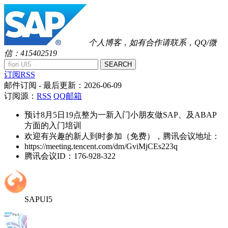
个人博客，如有合作请联系，QQ/微
信：415402519
SEARCH
订阅RSS
邮件订阅
- 最后更新：
2026-06-09
订阅源：
RSS
QQ邮箱
预计8月5日19点整为一新入门小朋友做SAP、及ABAP
方面的入门培训
欢迎有兴趣的新人到时参加（免费），腾讯会议地址：
https://meeting.tencent.com/dm/GviMjCEs223q
腾讯会议ID：176-928-322
SAPUI5