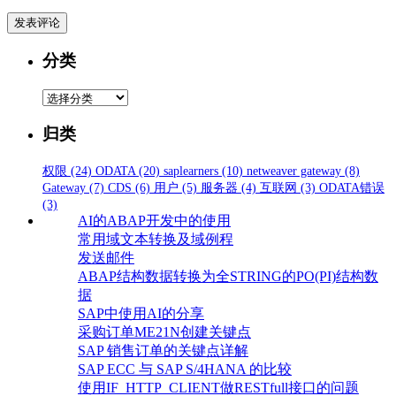
分类
分
类
归类
权限
(24)
ODATA
(20)
saplearners
(10)
netweaver gateway
(8)
Gateway
(7)
CDS
(6)
用户
(5)
服务器
(4)
互联网
(3)
ODATA错误
(3)
AI的ABAP开发中的使用
常用域文本转换及域例程
发送邮件
ABAP结构数据转换为全STRING的PO(PI)结构数
据
SAP中使用AI的分享
采购订单ME21N创建关键点
SAP 销售订单的关键点详解
SAP ECC 与 SAP S/4HANA 的比较
使用IF_HTTP_CLIENT做RESTfull接口的问题