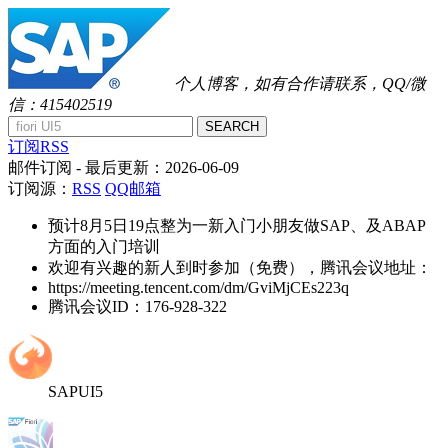
个人博客，如有合作请联系，QQ/微
信：415402519
SEARCH
订阅RSS
邮件订阅
- 最后更新：
2026-06-09
订阅源：
RSS
QQ邮箱
预计8月5日19点整为一新入门小朋友做SAP、及ABAP
方面的入门培训
欢迎有兴趣的新人到时参加（免费），腾讯会议地址：
https://meeting.tencent.com/dm/GviMjCEs223q
腾讯会议ID：176-928-322
SAPUI5