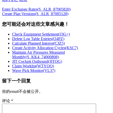
Enter Exchange Rates(S_ALR_87005820)
Create Plan Versions(S_ALR_87005128)
您可能还会对这些文章感兴趣！
Check Equipment Settlement(J3G=)
Delete Log Table Entries(O4PZ)
Calculate Planned Interest(CJZ5)
Create Activity Allocation Cycles(KSC7)
Maintain Air Pressures Measured
Monthly(S_KK4_74000808)
JIT Cockpit Outbound(JITOG)
Claim Worklist(WTYOQ)
Wave Pick Monitor(VL37)
留下一个回复
你的email不会被公开。
评论
*