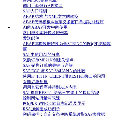
使用FB05创建凭证
调用工商银行API接口
SAP入门培训
ABAP 结构 与XML文本的转换
ABAP代码模板4-自定义多窗口单据功能程序
AI的ABAP开发中的使用
常用域文本转换及域例程
发送邮件
ABAP结构数据转换为全STRING的PO(PI)结构数
据
SAP中使用AI的分享
采购订单ME21N创建关键点
SAP 销售订单的关键点详解
SAP ECC 与 SAP S/4HANA 的比较
使用IF_HTTP_CLIENT做RESTfull接口的问题
采购订单创建
调用其它程序并得到ALV内表
SAP提供RESTful给第三方调用的接口实现
控制网站流量与限速
PO(PI,XI)在ECC端日志记录及显示
RSA加解密成功例子
密码保护：自定义条件跨系统读取SAP表数据