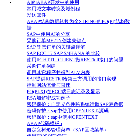
AI的ABAP开发中的使用
常用域文本转换及域例程
发送邮件
ABAP结构数据转换为全STRING的PO(PI)结构数
据
SAP中使用AI的分享
采购订单ME21N创建关键点
SAP 销售订单的关键点详解
SAP ECC 与 SAP S/4HANA 的比较
使用IF_HTTP_CLIENT做RESTfull接口的问题
采购订单创建
调用其它程序并得到ALV内表
SAP提供RESTful给第三方调用的接口实现
控制网站流量与限速
PO(PI,XI)在ECC端日志记录及显示
RSA加解密成功例子
密码保护：自定义条件跨系统读取SAP表数据
密码保护：sap中使用OPENTEXT-源码
密码保护：sap中使用OPENTEXT
ABAP代码模板5
自定义树形管理菜单（SAP区域菜单）