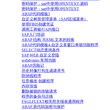
密码保护：sap中使用OPENTEXT-源码
密码保护：sap中使用OPENTEXT
ABAP代码模板5
自定义树形管理菜单（SAP区域菜单）
使用FB05创建凭证
调用工商银行API接口
SAP入门培训
ABAP 结构 与XML文本的转换
ABAP代码模板4-自定义多窗口单据功能程序
SELECT动态查询条件
SAP WEB 自定义登陆
webdynpro 常用功能
ABAP历险记
历史对像打包生成请求号
防掉线程序
任意修改,创建程序
内存传值
删除被锁的传输请求
程序的备份与迁移
FAGLFLEXT相关想关报表通用程序
ABAP 原代码加密与保护