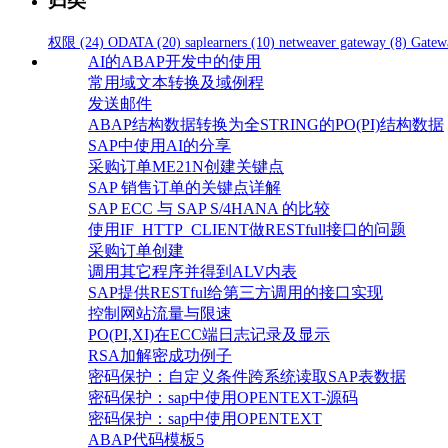
归类
权限
(24)
ODATA
(20)
saplearners
(10)
netweaver gateway
(8)
Gatew
AI的ABAP开发中的使用
常用域文本转换及域例程
发送邮件
ABAP结构数据转换为全STRING的PO(PI)结构数据
SAP中使用AI的分享
采购订单ME21N创建关键点
SAP 销售订单的关键点详解
SAP ECC 与 SAP S/4HANA 的比较
使用IF_HTTP_CLIENT做RESTfull接口的问题
采购订单创建
调用其它程序并得到ALV内表
SAP提供RESTful给第三方调用的接口实现
控制网站流量与限速
PO(PI,XI)在ECC端日志记录及显示
RSA加解密成功例子
密码保护：自定义条件跨系统读取SAP表数据
密码保护：sap中使用OPENTEXT-源码
密码保护：sap中使用OPENTEXT
ABAP代码模板5