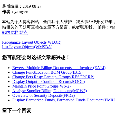
最后编辑：
2019-08-27
作者：yangsen
本站为个人博客网站，全由我个人维护，我从事SAP开发13年
站相关的问题可直接在文章下方留言，或者联系我。 邮件：yan252@16
站内专栏
站点
Reorganize Layout Objects(WLOR)
List Layout Objects(WMSBA)
您可能还会对这些文章感兴趣！
Reverse Multiple Billing Documents and Invoices(EA14)
Change FunctLocation BOM Group(IB15)
Change Pers.Resp: Particip. Groups(RESCPGRP)
Display Output – Condition Records(O4O9)
Maintain Price Point Groups(WS-2)
Analyse Supplier Billing Documents(MCW3)
Overview of Security Deposits(FPD2)
Display Earmarked Funds, Earmarked Funds Document(F
留下一个回复