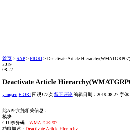
首页
>
SAP
>
FIORI
> Deactivate Article Hierarchy(WMATGRP07
2019
08-27
Deactivate Article Hierarchy(WMATGRP
yangsen
FIORI
围观
177
次
留下评论
编辑日期：
2019-08-27
字体
此APP实施相关信息：
模块：
GUI事务码：
WMATGRP07
功能描述：
Deactivate Article Hierarchy