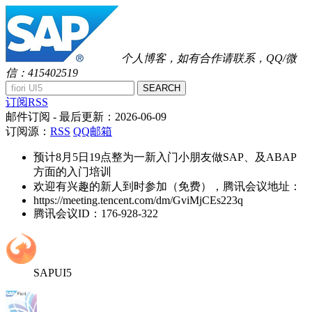
个人博客，如有合作请联系，QQ/微
信：415402519
SEARCH
订阅RSS
邮件订阅
- 最后更新：
2026-06-09
订阅源：
RSS
QQ邮箱
预计8月5日19点整为一新入门小朋友做SAP、及ABAP
方面的入门培训
欢迎有兴趣的新人到时参加（免费），腾讯会议地址：
https://meeting.tencent.com/dm/GviMjCEs223q
腾讯会议ID：176-928-322
SAPUI5