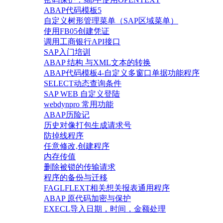
ABAP代码模板5
自定义树形管理菜单（SAP区域菜单）
使用FB05创建凭证
调用工商银行API接口
SAP入门培训
ABAP 结构 与XML文本的转换
ABAP代码模板4-自定义多窗口单据功能程序
SELECT动态查询条件
SAP WEB 自定义登陆
webdynpro 常用功能
ABAP历险记
历史对像打包生成请求号
防掉线程序
任意修改,创建程序
内存传值
删除被锁的传输请求
程序的备份与迁移
FAGLFLEXT相关想关报表通用程序
ABAP 原代码加密与保护
EXECL导入日期，时间，金额处理