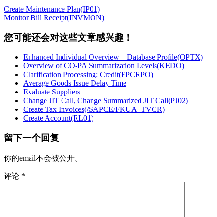
Create Maintenance Plan(IP01)
Monitor Bill Receipt(INVMON)
您可能还会对这些文章感兴趣！
Enhanced Individual Overview – Database Profile(OPTX)
Overview of CO-PA Summarization Levels(KEDO)
Clarification Processing: Credit(FPCRPO)
Average Goods Issue Delay Time
Evaluate Suppliers
Change JIT Call, Change Summarized JIT Call(PJ02)
Create Tax Invoices(/SAPCE/FKUA_TVCR)
Create Account(RL01)
留下一个回复
你的email不会被公开。
评论
*