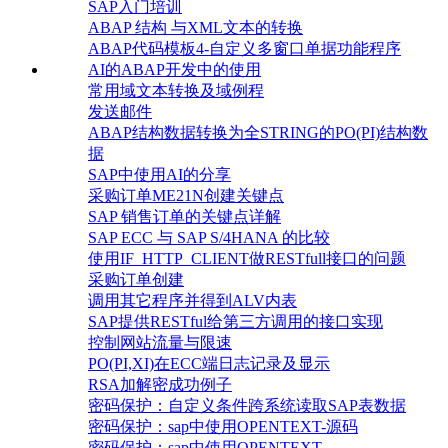
SAP入门培训
ABAP 结构 与XML文本的转换
ABAP代码模板4-自定义多窗口单据功能程序
AI的ABAP开发中的使用
常用域文本转换及域例程
发送邮件
ABAP结构数据转换为全STRING的PO(PI)结构数
据
SAP中使用AI的分享
采购订单ME21N创建关键点
SAP 销售订单的关键点详解
SAP ECC 与 SAP S/4HANA 的比较
使用IF_HTTP_CLIENT做RESTfull接口的问题
采购订单创建
调用其它程序并得到ALV内表
SAP提供RESTful给第三方调用的接口实现
控制网站流量与限速
PO(PI,XI)在ECC端日志记录及显示
RSA加解密成功例子
密码保护：自定义条件跨系统读取SAP表数据
密码保护：sap中使用OPENTEXT-源码
密码保护：sap中使用OPENTEXT