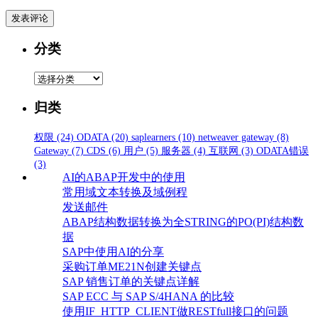
分类
分
类
归类
权限
(24)
ODATA
(20)
saplearners
(10)
netweaver gateway
(8)
Gateway
(7)
CDS
(6)
用户
(5)
服务器
(4)
互联网
(3)
ODATA错误
(3)
AI的ABAP开发中的使用
常用域文本转换及域例程
发送邮件
ABAP结构数据转换为全STRING的PO(PI)结构数
据
SAP中使用AI的分享
采购订单ME21N创建关键点
SAP 销售订单的关键点详解
SAP ECC 与 SAP S/4HANA 的比较
使用IF_HTTP_CLIENT做RESTfull接口的问题