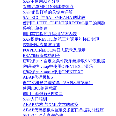
SAP中使用AI的分享
采购订单ME21N创建关键点
SAP 销售订单的关键点详解
SAP ECC 与 SAP S/4HANA 的比较
使用IF_HTTP_CLIENT做RESTfull接口的问题
采购订单创建
调用其它程序并得到ALV内表
SAP提供RESTful给第三方调用的接口实现
控制网站流量与限速
PO(PI,XI)在ECC端日志记录及显示
RSA加解密成功例子
密码保护：自定义条件跨系统读取SAP表数据
密码保护：sap中使用OPENTEXT-源码
密码保护：sap中使用OPENTEXT
ABAP代码模板5
自定义树形管理菜单（SAP区域菜单）
使用FB05创建凭证
调用工商银行API接口
SAP入门培训
ABAP 结构 与XML文本的转换
ABAP代码模板4-自定义多窗口单据功能程序
SELECT动态查询条件