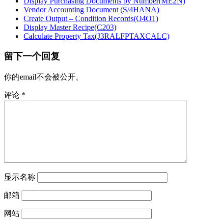
Display Purchasing Documents by Number(ME2N)
Vendor Accounting Document (S/4HANA)
Create Output – Condition Records(O4O1)
Display Master Recipe(C203)
Calculate Property Tax(J3RALFPTAXCALC)
留下一个回复
你的email不会被公开。
评论
*
显示名称
邮箱
网站