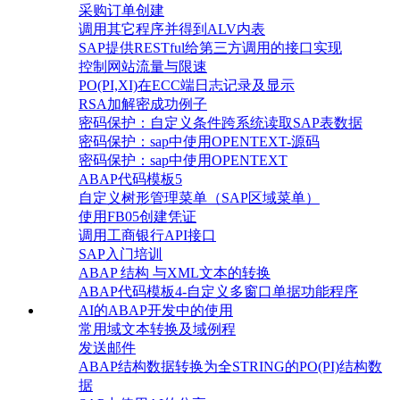
采购订单创建
调用其它程序并得到ALV内表
SAP提供RESTful给第三方调用的接口实现
控制网站流量与限速
PO(PI,XI)在ECC端日志记录及显示
RSA加解密成功例子
密码保护：自定义条件跨系统读取SAP表数据
密码保护：sap中使用OPENTEXT-源码
密码保护：sap中使用OPENTEXT
ABAP代码模板5
自定义树形管理菜单（SAP区域菜单）
使用FB05创建凭证
调用工商银行API接口
SAP入门培训
ABAP 结构 与XML文本的转换
ABAP代码模板4-自定义多窗口单据功能程序
AI的ABAP开发中的使用
常用域文本转换及域例程
发送邮件
ABAP结构数据转换为全STRING的PO(PI)结构数
据