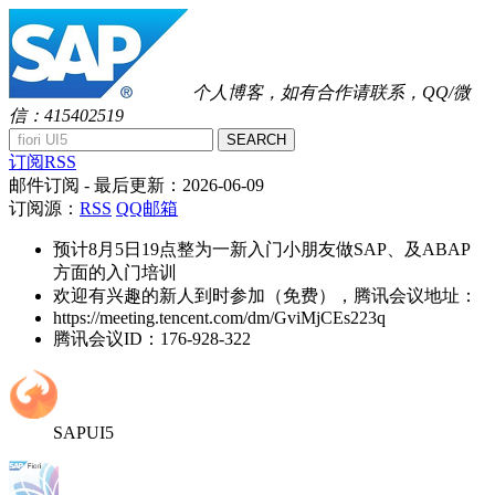
个人博客，如有合作请联系，QQ/微
信：415402519
SEARCH
订阅RSS
邮件订阅
- 最后更新：
2026-06-09
订阅源：
RSS
QQ邮箱
预计8月5日19点整为一新入门小朋友做SAP、及ABAP
方面的入门培训
欢迎有兴趣的新人到时参加（免费），腾讯会议地址：
https://meeting.tencent.com/dm/GviMjCEs223q
腾讯会议ID：176-928-322
SAPUI5