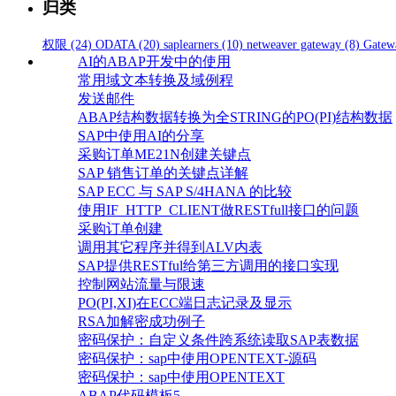
归类
权限
(24)
ODATA
(20)
saplearners
(10)
netweaver gateway
(8)
Gatew
AI的ABAP开发中的使用
常用域文本转换及域例程
发送邮件
ABAP结构数据转换为全STRING的PO(PI)结构数据
SAP中使用AI的分享
采购订单ME21N创建关键点
SAP 销售订单的关键点详解
SAP ECC 与 SAP S/4HANA 的比较
使用IF_HTTP_CLIENT做RESTfull接口的问题
采购订单创建
调用其它程序并得到ALV内表
SAP提供RESTful给第三方调用的接口实现
控制网站流量与限速
PO(PI,XI)在ECC端日志记录及显示
RSA加解密成功例子
密码保护：自定义条件跨系统读取SAP表数据
密码保护：sap中使用OPENTEXT-源码
密码保护：sap中使用OPENTEXT
ABAP代码模板5