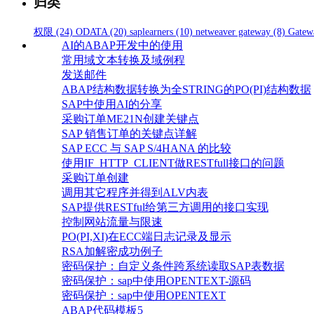
归类
权限
(24)
ODATA
(20)
saplearners
(10)
netweaver gateway
(8)
Gatew
AI的ABAP开发中的使用
常用域文本转换及域例程
发送邮件
ABAP结构数据转换为全STRING的PO(PI)结构数据
SAP中使用AI的分享
采购订单ME21N创建关键点
SAP 销售订单的关键点详解
SAP ECC 与 SAP S/4HANA 的比较
使用IF_HTTP_CLIENT做RESTfull接口的问题
采购订单创建
调用其它程序并得到ALV内表
SAP提供RESTful给第三方调用的接口实现
控制网站流量与限速
PO(PI,XI)在ECC端日志记录及显示
RSA加解密成功例子
密码保护：自定义条件跨系统读取SAP表数据
密码保护：sap中使用OPENTEXT-源码
密码保护：sap中使用OPENTEXT
ABAP代码模板5