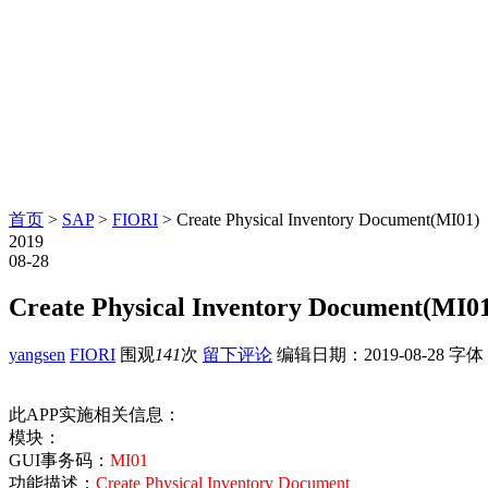
首页
>
SAP
>
FIORI
> Create Physical Inventory Document(MI01)
2019
08-28
Create Physical Inventory Document(MI0
yangsen
FIORI
围观
141
次
留下评论
编辑日期：
2019-08-28
字体
此APP实施相关信息：
模块：
GUI事务码：
MI01
功能描述：
Create Physical Inventory Document