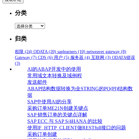
分类
分
类
归类
权限
(24)
ODATA
(20)
saplearners
(10)
netweaver gateway
(8)
Gateway
(7)
CDS
(6)
用户
(5)
服务器
(4)
互联网
(3)
ODATA错误
(3)
AI的ABAP开发中的使用
常用域文本转换及域例程
发送邮件
ABAP结构数据转换为全STRING的PO(PI)结构数
据
SAP中使用AI的分享
采购订单ME21N创建关键点
SAP 销售订单的关键点详解
SAP ECC 与 SAP S/4HANA 的比较
使用IF_HTTP_CLIENT做RESTfull接口的问题
采购订单创建