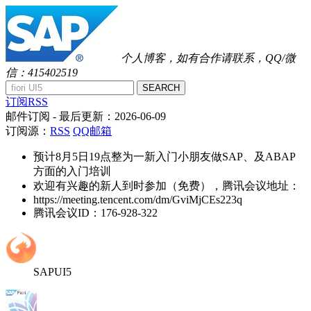
个人博客，如有合作请联系，QQ/微
信：415402519
SEARCH
订阅RSS
邮件订阅
- 最后更新：
2026-06-09
订阅源：
RSS
QQ邮箱
预计8月5日19点整为一新入门小朋友做SAP、及ABAP
方面的入门培训
欢迎有兴趣的新人到时参加（免费），腾讯会议地址：
https://meeting.tencent.com/dm/GviMjCEs223q
腾讯会议ID：176-928-322
SAPUI5