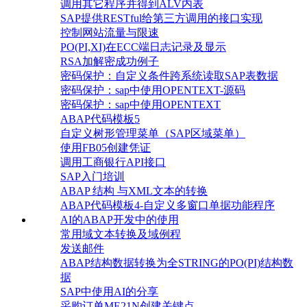
调用其它程序并得到ALV内表
SAP提供RESTful给第三方调用的接口实现
控制网站流量与限速
PO(PI,XI)在ECC端日志记录及显示
RSA加解密成功例子
密码保护：自定义条件跨系统读取SAP表数据
密码保护：sap中使用OPENTEXT-源码
密码保护：sap中使用OPENTEXT
ABAP代码模板5
自定义树形管理菜单（SAP区域菜单）
使用FB05创建凭证
调用工商银行API接口
SAP入门培训
ABAP 结构 与XML文本的转换
ABAP代码模板4-自定义多窗口单据功能程序
AI的ABAP开发中的使用
常用域文本转换及域例程
发送邮件
ABAP结构数据转换为全STRING的PO(PI)结构数
据
SAP中使用AI的分享
采购订单ME21N创建关键点