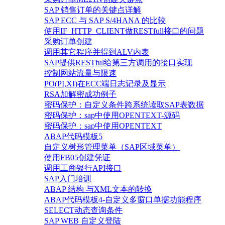
SAP 销售订单的关键点详解
SAP ECC 与 SAP S/4HANA 的比较
使用IF_HTTP_CLIENT做RESTfull接口的问题
采购订单创建
调用其它程序并得到ALV内表
SAP提供RESTful给第三方调用的接口实现
控制网站流量与限速
PO(PI,XI)在ECC端日志记录及显示
RSA加解密成功例子
密码保护：自定义条件跨系统读取SAP表数据
密码保护：sap中使用OPENTEXT-源码
密码保护：sap中使用OPENTEXT
ABAP代码模板5
自定义树形管理菜单（SAP区域菜单）
使用FB05创建凭证
调用工商银行API接口
SAP入门培训
ABAP 结构 与XML文本的转换
ABAP代码模板4-自定义多窗口单据功能程序
SELECT动态查询条件
SAP WEB 自定义登陆