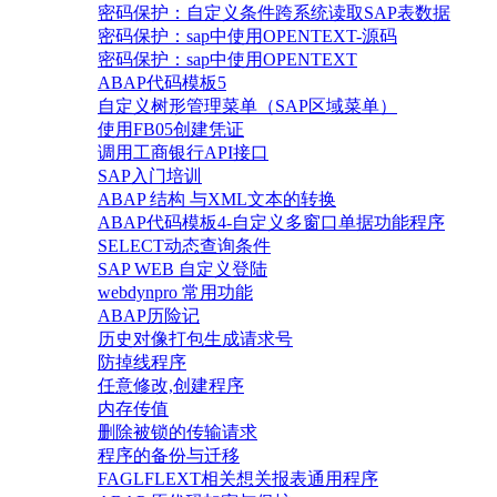
密码保护：自定义条件跨系统读取SAP表数据
密码保护：sap中使用OPENTEXT-源码
密码保护：sap中使用OPENTEXT
ABAP代码模板5
自定义树形管理菜单（SAP区域菜单）
使用FB05创建凭证
调用工商银行API接口
SAP入门培训
ABAP 结构 与XML文本的转换
ABAP代码模板4-自定义多窗口单据功能程序
SELECT动态查询条件
SAP WEB 自定义登陆
webdynpro 常用功能
ABAP历险记
历史对像打包生成请求号
防掉线程序
任意修改,创建程序
内存传值
删除被锁的传输请求
程序的备份与迁移
FAGLFLEXT相关想关报表通用程序