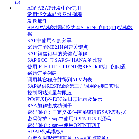
(3)
AI的ABAP开发中的使用
常用域文本转换及域例程
发送邮件
ABAP结构数据转换为全STRING的PO(PI)结构数
据
SAP中使用AI的分享
采购订单ME21N创建关键点
SAP 销售订单的关键点详解
SAP ECC 与 SAP S/4HANA 的比较
使用IF_HTTP_CLIENT做RESTfull接口的问题
采购订单创建
调用其它程序并得到ALV内表
SAP提供RESTful给第三方调用的接口实现
控制网站流量与限速
PO(PI,XI)在ECC端日志记录及显示
RSA加解密成功例子
密码保护：自定义条件跨系统读取SAP表数据
密码保护：sap中使用OPENTEXT-源码
密码保护：sap中使用OPENTEXT
ABAP代码模板5
自定义树形管理菜单（SAP区域菜单）