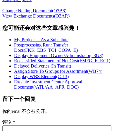
Change Netting Document(O3B8)
View Exchange Documents(O3AR)
您可能还会对这些文章感兴趣！
My Projects – As a Substitute
Postprocessing Run: Transfer
Docs(FKK_EBS_TOI_COPA_E)
Display Equipment Owner/Administrator(J3G3)
Reclassified Statement of Net Cost(FMFG_E_RC1)
Delayed Deliveries (In Transit)
Assign Store To Groups for Assortment(WB74)
Display WBS Element(CJ13)
Execute Investment Center Approval
Document(/ATL/AA_APR_DOC)
留下一个回复
你的email不会被公开。
评论
*