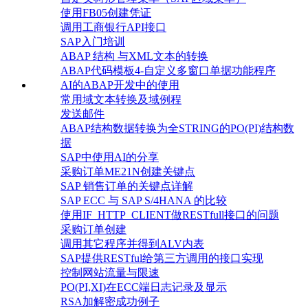
使用FB05创建凭证
调用工商银行API接口
SAP入门培训
ABAP 结构 与XML文本的转换
ABAP代码模板4-自定义多窗口单据功能程序
AI的ABAP开发中的使用
常用域文本转换及域例程
发送邮件
ABAP结构数据转换为全STRING的PO(PI)结构数
据
SAP中使用AI的分享
采购订单ME21N创建关键点
SAP 销售订单的关键点详解
SAP ECC 与 SAP S/4HANA 的比较
使用IF_HTTP_CLIENT做RESTfull接口的问题
采购订单创建
调用其它程序并得到ALV内表
SAP提供RESTful给第三方调用的接口实现
控制网站流量与限速
PO(PI,XI)在ECC端日志记录及显示
RSA加解密成功例子