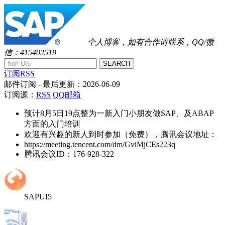
个人博客，如有合作请联系，QQ/微
信：415402519
SEARCH
订阅RSS
邮件订阅
- 最后更新：
2026-06-09
订阅源：
RSS
QQ邮箱
预计8月5日19点整为一新入门小朋友做SAP、及ABAP
方面的入门培训
欢迎有兴趣的新人到时参加（免费），腾讯会议地址：
https://meeting.tencent.com/dm/GviMjCEs223q
腾讯会议ID：176-928-322
SAPUI5