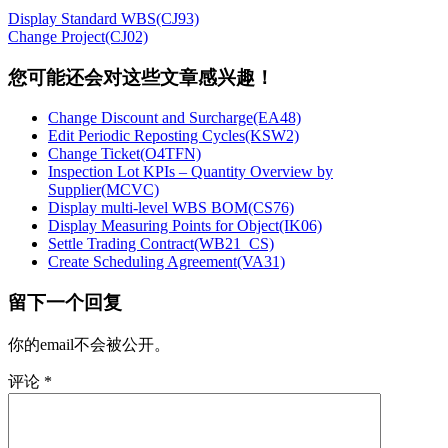
Display Standard WBS(CJ93)
Change Project(CJ02)
您可能还会对这些文章感兴趣！
Change Discount and Surcharge(EA48)
Edit Periodic Reposting Cycles(KSW2)
Change Ticket(O4TFN)
Inspection Lot KPIs – Quantity Overview by
Supplier(MCVC)
Display multi-level WBS BOM(CS76)
Display Measuring Points for Object(IK06)
Settle Trading Contract(WB21_CS)
Create Scheduling Agreement(VA31)
留下一个回复
你的email不会被公开。
评论
*