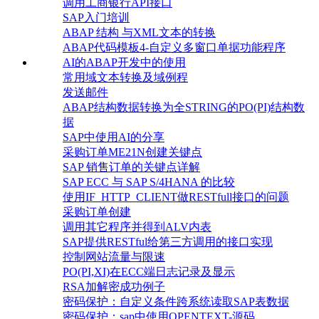
调用工商银行API接口
SAP入门培训
ABAP 结构 与XML文本的转换
ABAP代码模板4-自定义多窗口单据功能程序
AI的ABAP开发中的使用
常用域文本转换及域例程
发送邮件
ABAP结构数据转换为全STRING的PO(PI)结构数
据
SAP中使用AI的分享
采购订单ME21N创建关键点
SAP 销售订单的关键点详解
SAP ECC 与 SAP S/4HANA 的比较
使用IF_HTTP_CLIENT做RESTfull接口的问题
采购订单创建
调用其它程序并得到ALV内表
SAP提供RESTful给第三方调用的接口实现
控制网站流量与限速
PO(PI,XI)在ECC端日志记录及显示
RSA加解密成功例子
密码保护：自定义条件跨系统读取SAP表数据
密码保护：sap中使用OPENTEXT-源码