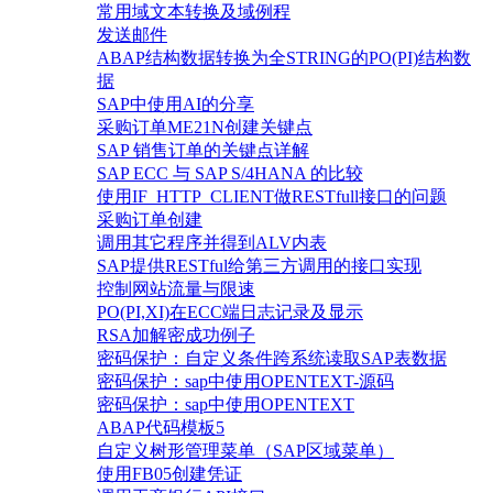
常用域文本转换及域例程
发送邮件
ABAP结构数据转换为全STRING的PO(PI)结构数
据
SAP中使用AI的分享
采购订单ME21N创建关键点
SAP 销售订单的关键点详解
SAP ECC 与 SAP S/4HANA 的比较
使用IF_HTTP_CLIENT做RESTfull接口的问题
采购订单创建
调用其它程序并得到ALV内表
SAP提供RESTful给第三方调用的接口实现
控制网站流量与限速
PO(PI,XI)在ECC端日志记录及显示
RSA加解密成功例子
密码保护：自定义条件跨系统读取SAP表数据
密码保护：sap中使用OPENTEXT-源码
密码保护：sap中使用OPENTEXT
ABAP代码模板5
自定义树形管理菜单（SAP区域菜单）
使用FB05创建凭证