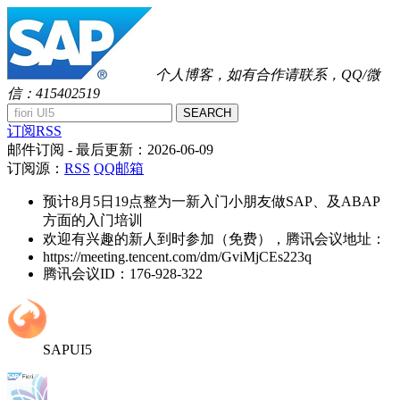
个人博客，如有合作请联系，QQ/微
信：415402519
SEARCH
订阅RSS
邮件订阅
- 最后更新：
2026-06-09
订阅源：
RSS
QQ邮箱
预计8月5日19点整为一新入门小朋友做SAP、及ABAP
方面的入门培训
欢迎有兴趣的新人到时参加（免费），腾讯会议地址：
https://meeting.tencent.com/dm/GviMjCEs223q
腾讯会议ID：176-928-322
SAPUI5