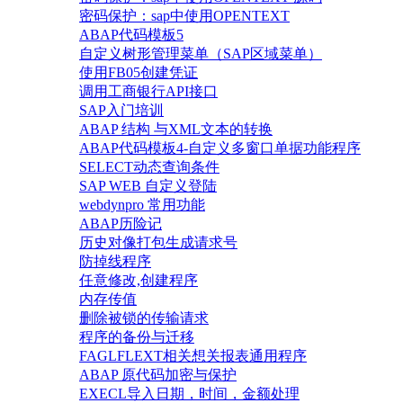
密码保护：sap中使用OPENTEXT
ABAP代码模板5
自定义树形管理菜单（SAP区域菜单）
使用FB05创建凭证
调用工商银行API接口
SAP入门培训
ABAP 结构 与XML文本的转换
ABAP代码模板4-自定义多窗口单据功能程序
SELECT动态查询条件
SAP WEB 自定义登陆
webdynpro 常用功能
ABAP历险记
历史对像打包生成请求号
防掉线程序
任意修改,创建程序
内存传值
删除被锁的传输请求
程序的备份与迁移
FAGLFLEXT相关想关报表通用程序
ABAP 原代码加密与保护
EXECL导入日期，时间，金额处理