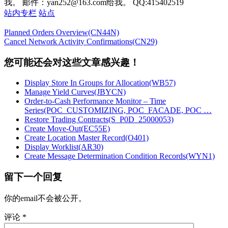
我。 邮件：yan252@163.com给我。 QQ:415402519
站内专栏
站点
Planned Orders Overview(CN44N)
Cancel Network Activity Confirmations(CN29)
您可能还会对这些文章感兴趣！
Display Store In Groups for Allocation(WB57)
Manage Yield Curves(JBYCN)
Order-to-Cash Performance Monitor – Time
Series(POC_CUSTOMIZING, POC_FACADE, POC …
Restore Trading Contracts(S_P0D_25000053)
Create Move-Out(EC55E)
Create Location Master Record(O401)
Display Worklist(AR30)
Create Message Determination Condition Records(WYN1)
留下一个回复
你的email不会被公开。
评论
*