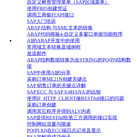
自定义树形管理菜单（SAP区域菜单）
使用FB05创建凭证
调用工商银行API接口
SAP入门培训
ABAP 结构 与XML文本的转换
ABAP代码模板4-自定义多窗口单据功能程序
AI的ABAP开发中的使用
常用域文本转换及域例程
发送邮件
ABAP结构数据转换为全STRING的PO(PI)结构数
据
SAP中使用AI的分享
采购订单ME21N创建关键点
SAP 销售订单的关键点详解
SAP ECC 与 SAP S/4HANA 的比较
使用IF_HTTP_CLIENT做RESTfull接口的问题
采购订单创建
调用其它程序并得到ALV内表
SAP提供RESTful给第三方调用的接口实现
控制网站流量与限速
PO(PI,XI)在ECC端日志记录及显示
RSA加解密成功例子