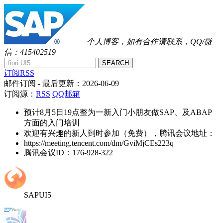
个人博客，如有合作请联系，QQ/微
信：415402519
SEARCH
订阅RSS
邮件订阅
- 最后更新：
2026-06-09
订阅源：
RSS
QQ邮箱
预计8月5日19点整为一新入门小朋友做SAP、及ABAP
方面的入门培训
欢迎有兴趣的新人到时参加（免费），腾讯会议地址：
https://meeting.tencent.com/dm/GviMjCEs223q
腾讯会议ID：176-928-322
SAPUI5