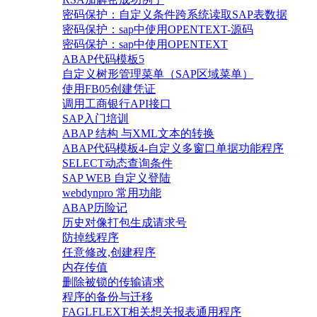
密码保护：自定义条件跨系统读取SAP表数据
密码保护：sap中使用OPENTEXT-源码
密码保护：sap中使用OPENTEXT
ABAP代码模板5
自定义树形管理菜单（SAP区域菜单）
使用FB05创建凭证
调用工商银行API接口
SAP入门培训
ABAP 结构 与XML文本的转换
ABAP代码模板4-自定义多窗口单据功能程序
SELECT动态查询条件
SAP WEB 自定义登陆
webdynpro 常用功能
ABAP历险记
历史对像打包生成请求号
防掉线程序
任意修改,创建程序
内存传值
删除被锁的传输请求
程序的备份与迁移
FAGLFLEXT相关想关报表通用程序