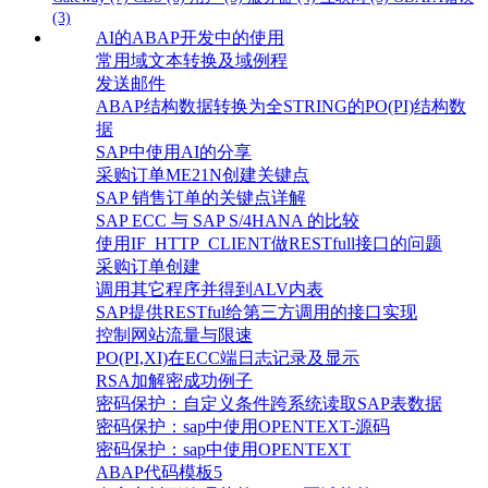
(3)
AI的ABAP开发中的使用
常用域文本转换及域例程
发送邮件
ABAP结构数据转换为全STRING的PO(PI)结构数
据
SAP中使用AI的分享
采购订单ME21N创建关键点
SAP 销售订单的关键点详解
SAP ECC 与 SAP S/4HANA 的比较
使用IF_HTTP_CLIENT做RESTfull接口的问题
采购订单创建
调用其它程序并得到ALV内表
SAP提供RESTful给第三方调用的接口实现
控制网站流量与限速
PO(PI,XI)在ECC端日志记录及显示
RSA加解密成功例子
密码保护：自定义条件跨系统读取SAP表数据
密码保护：sap中使用OPENTEXT-源码
密码保护：sap中使用OPENTEXT
ABAP代码模板5