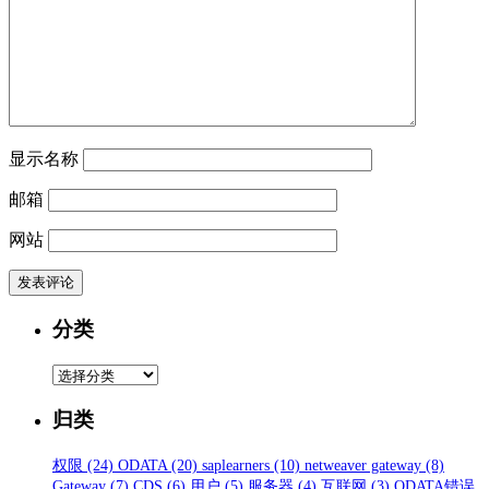
显示名称
邮箱
网站
分类
分
类
归类
权限
(24)
ODATA
(20)
saplearners
(10)
netweaver gateway
(8)
Gateway
(7)
CDS
(6)
用户
(5)
服务器
(4)
互联网
(3)
ODATA错误