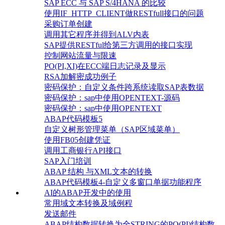
SAP ECC 与 SAP S/4HANA 的比较
使用IF_HTTP_CLIENT做RESTfull接口的问题
采购订单创建
调用其它程序并得到ALV内表
SAP提供RESTful给第三方调用的接口实现
控制网站流量与限速
PO(PI,XI)在ECC端日志记录及显示
RSA加解密成功例子
密码保护：自定义条件跨系统读取SAP表数据
密码保护：sap中使用OPENTEXT-源码
密码保护：sap中使用OPENTEXT
ABAP代码模板5
自定义树形管理菜单（SAP区域菜单）
使用FB05创建凭证
调用工商银行API接口
SAP入门培训
ABAP 结构 与XML文本的转换
ABAP代码模板4-自定义多窗口单据功能程序
AI的ABAP开发中的使用
常用域文本转换及域例程
发送邮件
ABAP结构数据转换为全STRING的PO(PI)结构数