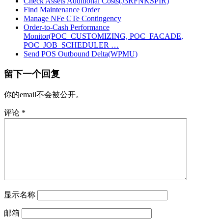
Check Assets Additional Costs(J3RFNKSPIR)
Find Maintenance Order
Manage NFe CTe Contingency
Order-to-Cash Performance
Monitor(POC_CUSTOMIZING, POC_FACADE,
POC_JOB_SCHEDULER …
Send POS Outbound Delta(WPMU)
留下一个回复
你的email不会被公开。
评论
*
显示名称
邮箱