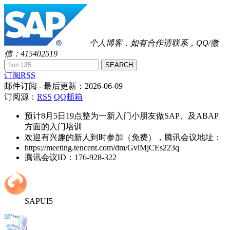
个人博客，如有合作请联系，QQ/微
信：415402519
SEARCH
订阅RSS
邮件订阅
- 最后更新：
2026-06-09
订阅源：
RSS
QQ邮箱
预计8月5日19点整为一新入门小朋友做SAP、及ABAP
方面的入门培训
欢迎有兴趣的新人到时参加（免费），腾讯会议地址：
https://meeting.tencent.com/dm/GviMjCEs223q
腾讯会议ID：176-928-322
SAPUI5