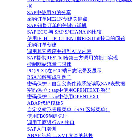
据
SAP中使用AI的分享
采购订单ME21N创建关键点
SAP 销售订单的关键点详解
SAP ECC 与 SAP S/4HANA 的比较
使用IF_HTTP_CLIENT做RESTfull接口的问题
采购订单创建
调用其它程序并得到ALV内表
SAP提供RESTful给第三方调用的接口实现
控制网站流量与限速
PO(PI,XI)在ECC端日志记录及显示
RSA加解密成功例子
密码保护：自定义条件跨系统读取SAP表数据
密码保护：sap中使用OPENTEXT-源码
密码保护：sap中使用OPENTEXT
ABAP代码模板5
自定义树形管理菜单（SAP区域菜单）
使用FB05创建凭证
调用工商银行API接口
SAP入门培训
ABAP 结构 与XML文本的转换