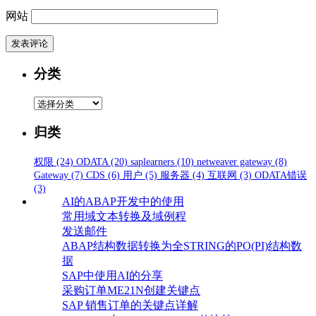
网站
分类
分
类
归类
权限
(24)
ODATA
(20)
saplearners
(10)
netweaver gateway
(8)
Gateway
(7)
CDS
(6)
用户
(5)
服务器
(4)
互联网
(3)
ODATA错误
(3)
AI的ABAP开发中的使用
常用域文本转换及域例程
发送邮件
ABAP结构数据转换为全STRING的PO(PI)结构数
据
SAP中使用AI的分享
采购订单ME21N创建关键点
SAP 销售订单的关键点详解