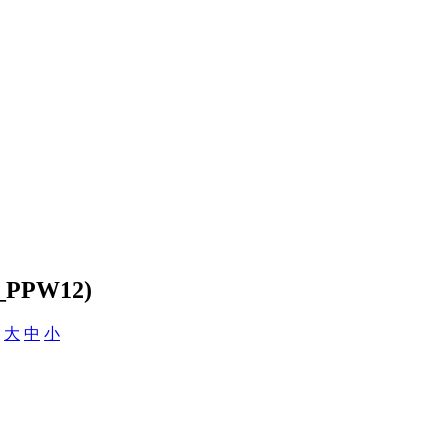
F_PPW12)
：
大
中
小