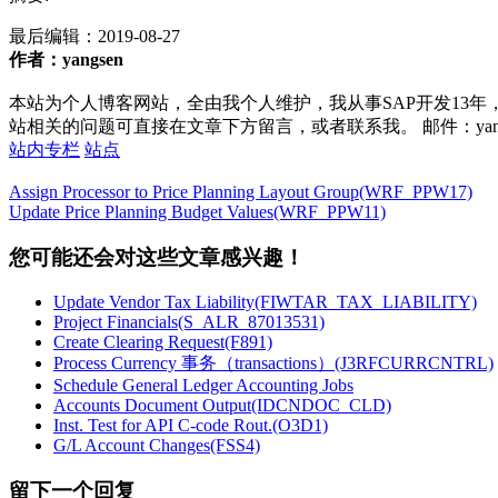
最后编辑：
2019-08-27
作者：yangsen
本站为个人博客网站，全由我个人维护，我从事SAP开发13年
站相关的问题可直接在文章下方留言，或者联系我。 邮件：yan252@16
站内专栏
站点
Assign Processor to Price Planning Layout Group(WRF_PPW17)
Update Price Planning Budget Values(WRF_PPW11)
您可能还会对这些文章感兴趣！
Update Vendor Tax Liability(FIWTAR_TAX_LIABILITY)
Project Financials(S_ALR_87013531)
Create Clearing Request(F891)
Process Currency 事务（transactions）(J3RFCURRCNTRL)
Schedule General Ledger Accounting Jobs
Accounts Document Output(IDCNDOC_CLD)
Inst. Test for API C-code Rout.(O3D1)
G/L Account Changes(FSS4)
留下一个回复