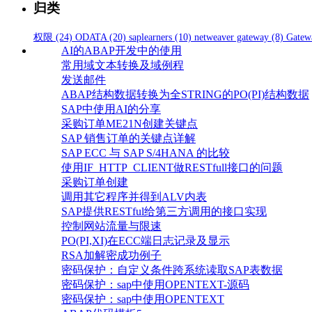
归类
权限
(24)
ODATA
(20)
saplearners
(10)
netweaver gateway
(8)
Gatew
AI的ABAP开发中的使用
常用域文本转换及域例程
发送邮件
ABAP结构数据转换为全STRING的PO(PI)结构数据
SAP中使用AI的分享
采购订单ME21N创建关键点
SAP 销售订单的关键点详解
SAP ECC 与 SAP S/4HANA 的比较
使用IF_HTTP_CLIENT做RESTfull接口的问题
采购订单创建
调用其它程序并得到ALV内表
SAP提供RESTful给第三方调用的接口实现
控制网站流量与限速
PO(PI,XI)在ECC端日志记录及显示
RSA加解密成功例子
密码保护：自定义条件跨系统读取SAP表数据
密码保护：sap中使用OPENTEXT-源码
密码保护：sap中使用OPENTEXT